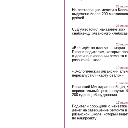
22 июля
На реставрацию мечети в Каси
выделено более 200 миллионов
рублей
21 июля
Суд ужесточил наказание экс-
снабженцу рязанского хлебоза
20 июля
«Всё идёт по плану» — мэрия
Рязани родителям, которые пр
о дофинансировании ремонта в
рязанской школе
19 июля
«Экологический рязанский алья
перезапустил «карту свалок»
18 июля
Рязанский Минздрав сообщил, 
перинатальный центр получит 
200 единиц оборудования
17 июля
Родители сообщили о нехватке
денег на завершение ремонта в
рязанской школе, который веде
по нацпроекту