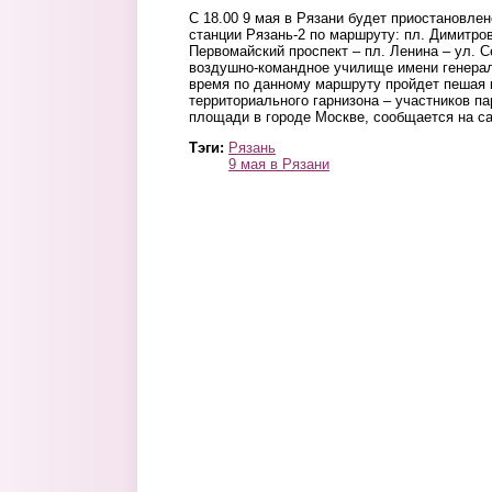
С 18.00 9 мая в Рязани будет приостановле
станции Рязань-2 по маршруту: пл. Димитров
Первомайский проспект – пл. Ленина – ул. 
воздушно-командное училище имени генерал
время по данному маршруту пройдет пешая 
территориального гарнизона – участников п
площади в городе Москве, сообщается на са
Тэги:
Рязань
9 мая в Рязани