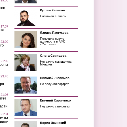
 19:36
нов
Рустам Халиков
Назначен в Тверь
 17:37
ня
Лариса Пастухова
Получила новую
должность в АФК
 23:09
«Система»
го
Ольга Свинцова
 21:02
Неудачно крышанула
Тропы
Минфин
 23:45
Николай Любимов
ра
Не получил портрет
 21:06
итет
Евгений Кириченко
асти
Неудачно станцевал
 21:31
а» на
авили
Борис Ясинский