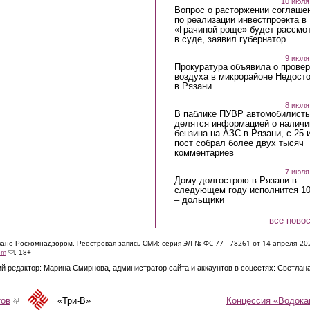
10 июля
Вопрос о расторжении соглаше
по реализации инвестпроекта в
«Грачиной роще» будет рассмо
в суде, заявил губернатор
9 июля
Прокуратура объявила о провер
воздуха в микрорайоне Недост
в Рязани
8 июля
В паблике ПУВР автомобилист
делятся информацией о наличи
бензина на АЗС в Рязани, с 25 
пост собрал более двух тысяч
комментариев
7 июля
Дому-долгострою в Рязани в
следующем году исполнится 10
– дольщики
все ново
ЭЛ № ФС 77 - 7826
1 от 14 апреля 20
овано Роскомнадзором. Реестровая запись СМИ: серия
(link sends e-mail)
om
. 18+
й редактор: Марина Смирнова, администратор сайта и аккаунтов в соцсетях: Светлан
Концессия «Водока
тов
(link is external)
«Три-В»