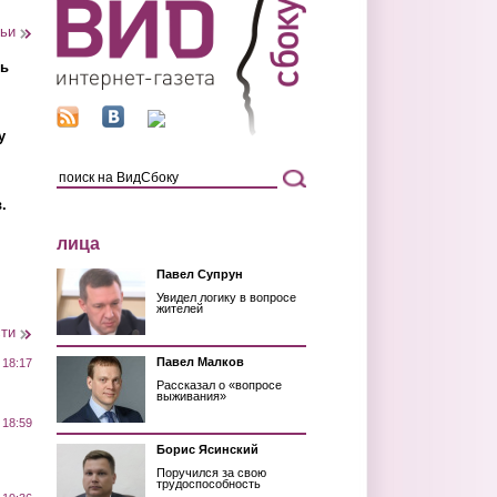
тьи
ть
у
.
лица
Павел Супрун
Увидел логику в вопросе
жителей
сти
Павел Малков
 18:17
Рассказал о «вопросе
выживания»
 18:59
Борис Ясинский
Поручился за свою
трудоспособность