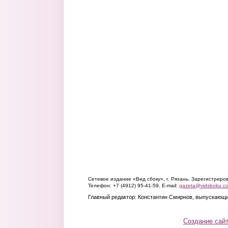
Сетевое издание «Вид сбоку», г. Рязань. Зарегистрир
Телефон: +7 (4912) 95-41-59. E-mail:
gazeta@vidsboku.c
Главный редактор: Константин Смирнов, выпускающи
Создание сай