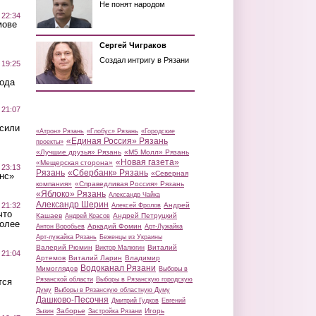
Не понят народом
 22:34
мове
Сергей Чиграков
Создал интригу в Рязани
 19:25
вода
 21:07
осили
«Атрон» Рязань
«Глобус» Рязань
«Городские
«Единая Россия» Рязань
проекты»
«Лучшие друзья» Рязань
«М5 Молл» Рязань
«Новая газета»
«Мещерская сторона»
 23:13
Рязань
«Сбербанк» Рязань
«Северная
нс»
компания»
«Справедливая Россия» Рязань
«Яблоко» Рязань
Александр Чайка
Александр Шерин
 21:32
Андрей
Алексей Фролов
что
Кашаев
Андрей Петруцкий
Андрей Красов
более
Аркадий Фомин
Антон Воробьев
Арт-Лужайка
Арт-лужайка Рязань
Беженцы из Украины
Валерий Рюмин
Виталий
Виктор Малюгин
 21:04
Артемов
Виталий Ларин
Владимир
Водоканал Рязани
Мимоглядов
Выборы в
Рязанской области
Выборы в Рязанскую городскую
тся
Думу
Выборы в Рязанскую областную Думу
Дашково-Песочня
Дмитрий Гудков
Евгений
Заборье
Игорь
Зызин
Застройка Рязани