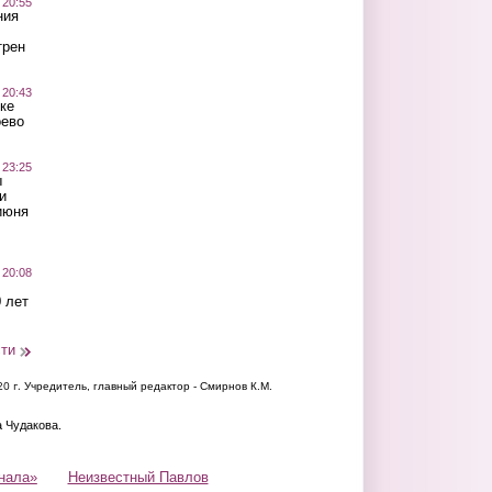
 20:55
ния
трен
 20:43
ке
оево
 23:25
ы
и
июня
 20:08
 лет
сти
20 г.
Учредитель, главный редактор - Смирнов К.М.
а Чудакова.
нала»
Неизвестный Павлов