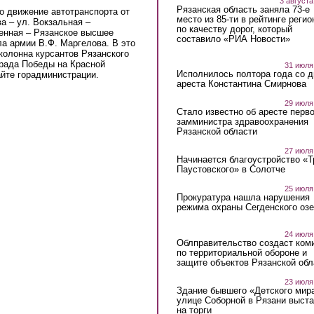
3 августа
Рязанская область заняла 73-е
но движение автотранспорта от
место из 85-ти в рейтинге регио
а – ул. Вокзальная –
по качеству дорог, который
Сенная – Рязанское высшее
составило «РИА Новости»
а армии В.Ф. Маргелова. В это
колонна курсантов Рязанского
арада Победы на Красной
31 июля
Исполнилось полтора года со д
йте горадминистрации.
ареста Константина Смирнова
29 июля
Стало известно об аресте перво
замминистра здравоохранения
Рязанской области
27 июля
Начинается благоустройство «
Паустовского» в Солотче
25 июля
Прокуратура нашла нарушения
режима охраны Сегденского озе
24 июля
Облправительство создаст ком
по территориальной обороне и
защите объектов Рязанской обл
23 июля
Здание бывшего «Детского мир
улице Соборной в Рязани выст
на торги