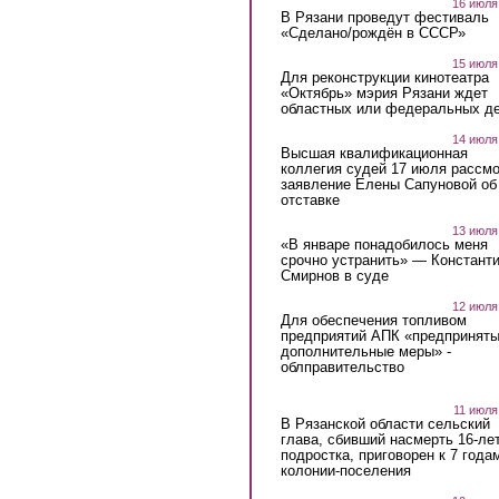
16 июля
В Рязани проведут фестиваль
«Сделано/рождён в СССР»
15 июля
Для реконструкции кинотеатра
«Октябрь» мэрия Рязани ждет
областных или федеральных де
14 июля
Высшая квалификационная
коллегия судей 17 июля рассмо
заявление Елены Сапуновой об
отставке
13 июля
«В январе понадобилось меня
срочно устранить» — Констант
Смирнов в суде
12 июля
Для обеспечения топливом
предприятий АПК «предпринят
дополнительные меры» -
облправительство
11 июля
В Рязанской области сельский
глава, сбивший насмерть 16-ле
подростка, приговорен к 7 года
колонии-поселения