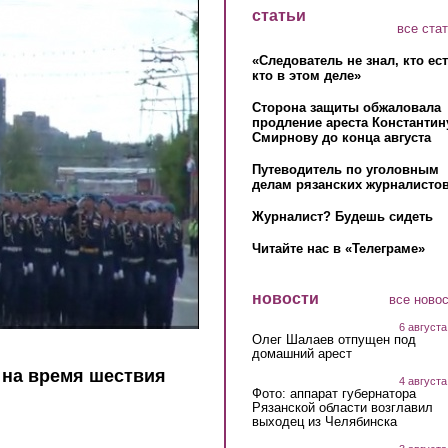
статьи
все ста
«Следователь не знал, кто ес
кто в этом деле»
Сторона защиты обжаловала
продление ареста Константин
Смирнову до конца августа
Путеводитель по уголовным
делам рязанских журналистов
Журналист? Будешь сидеть
Читайте нас в «Телеграме»
новости
все ново
6 августа
Олег Шалаев отпущен под
домашний арест
 на время шествия
4 августа
Фото: аппарат губернатора
Рязанской области возглавил
выходец из Челябинска