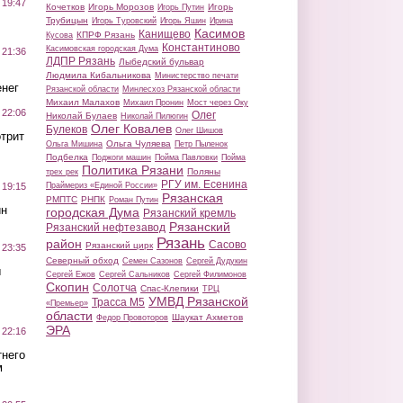
 19:47
Кочетков
Игорь Морозов
Игорь
Игорь Путин
Трубицын
Игорь Туровский
Игорь Яшин
Ирина
Касимов
Канищево
КПРФ Рязань
Кусова
Константиново
Касимовская городская Дума
 21:36
ЛДПР Рязань
Лыбедский бульвар
Людмила Кибальникова
Министерство печати
нег
Рязанской области
Минлесхоз Рязанской области
Михаил Малахов
Михаил Пронин
Мост через Оку
 22:06
Олег
Николай Булаев
Николай Пилюгин
Олег Ковалев
Булеков
Олег Шишов
трит
Ольга Чуляева
Ольга Мишина
Петр Пыленок
Подбелка
Поджоги машин
Пойма Павловки
Пойма
Политика Рязани
Поляны
трех рек
РГУ им. Есенина
Праймериз «Единой России»
 19:15
Рязанская
РМПТС
РНПК
Роман Путин
ин
городская Дума
Рязанский кремль
Рязанский
Рязанский нефтезавод
Рязань
район
Сасово
Рязанский цирк
 23:35
Северный обход
Семен Сазонов
Сергей Дудукин
ы
Сергей Ежов
Сергей Сальников
Сергей Филимонов
Скопин
Солотча
Спас-Клепики
ТРЦ
УМВД Рязанской
Трасса М5
«Премьер»
области
Шаукат Ахметов
Федор Провоторов
ЭРА
 22:16
тнего
м