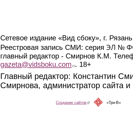
Сетевое издание «Вид сбоку», г. Рязан
ЭЛ № ФС
Реестровая запись СМИ: серия
главный редактор - Смирнов К.М. Телефо
gazeta@vidsboku.com
(link sends e-mail)
. 18+
Главный редактор: Константин См
Смирнова, администратор сайта и 
Создание сайтов
(link is external)
«Три-В»