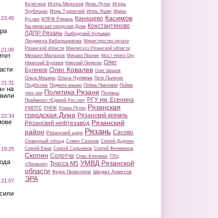
Кочетков
Игорь Морозов
Игорь
Игорь Путин
Трубицын
Игорь Туровский
Игорь Яшин
Ирина
Касимов
Канищево
 23:45
КПРФ Рязань
Кусова
Константиново
Касимовская городская Дума
ра
ЛДПР Рязань
Лыбедский бульвар
Людмила Кибальникова
Министерство печати
Рязанской области
Минлесхоз Рязанской области
 21:06
итет
Михаил Малахов
Михаил Пронин
Мост через Оку
Олег
Николай Булаев
Николай Пилюгин
Олег Ковалев
асти
Булеков
Олег Шишов
Ольга Чуляева
Ольга Мишина
Петр Пыленок
 21:31
Подбелка
Поджоги машин
Пойма Павловки
Пойма
а» на
Политика Рязани
Поляны
трех рек
авили
РГУ им. Есенина
Праймериз «Единой России»
Рязанская
РМПТС
РНПК
Роман Путин
городская Дума
Рязанский кремль
 22:34
мове
Рязанский
Рязанский нефтезавод
Рязань
район
Сасово
Рязанский цирк
Северный обход
Семен Сазонов
Сергей Дудукин
Сергей Ежов
Сергей Сальников
Сергей Филимонов
 19:25
Скопин
Солотча
Спас-Клепики
ТРЦ
вода
УМВД Рязанской
Трасса М5
«Премьер»
области
Шаукат Ахметов
Федор Провоторов
ЭРА
 21:07
осили