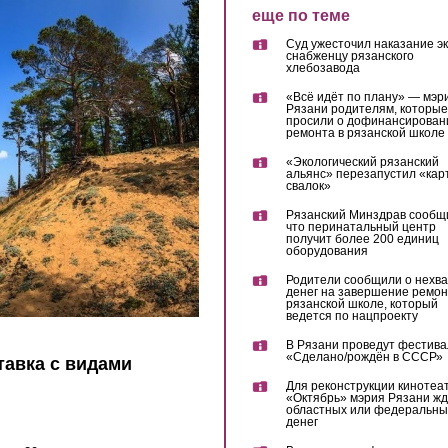
еще по теме
Суд ужесточил наказание эк
снабженцу рязанского
хлебозавода
«Всё идёт по плану» — мэр
Рязани родителям, которые
просили о дофинансирован
ремонта в рязанской школе
«Экологический рязанский
альянс» перезапустил «кар
свалок»
Рязанский Минздрав сообщ
что перинатальный центр
получит более 200 единиц
оборудования
Родители сообщили о нехва
денег на завершение ремон
рязанской школе, который
ведется по нацпроекту
В Рязани проведут фестива
«Сделано/рождён в СССР»
авка с видами
Для реконструкции кинотеа
«Октябрь» мэрия Рязани жд
областных или федеральны
денег