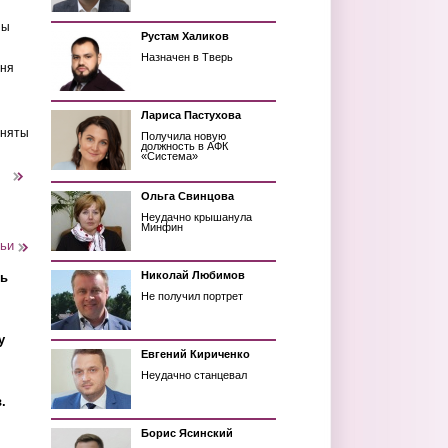
ны
Рустам Халиков
Назначен в Тверь
еня
Лариса Пастухова
иняты
Получила новую
должность в АФК
«Система»
следующая ›
Ольга Свинцова
Неудачно крышанула
Минфин
тьи
Николай Любимов
ть
Не получил портрет
у
Евгений Кириченко
Неудачно станцевал
.
Борис Ясинский