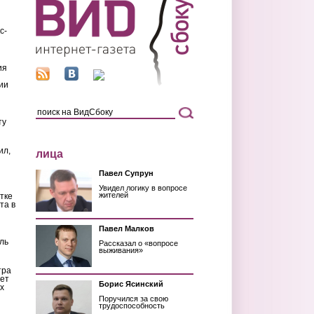
с-
ия
ии
ту
ил,
лица
Павел Супрун
Увидел логику в вопросе
жителей
тке
та в
Павел Малков
ль
Рассказал о «вопросе
выживания»
тра
ет
Борис Ясинский
х
Поручился за свою
трудоспособность