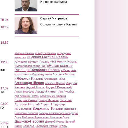
Не понят народом
Сергей Чиграков
сти
Создал интригу в Рязани
 18:17
 18:59
«Атрон» Рязань
«Глобус» Рязань
«Городские
«Единая Россия» Рязань
проекты»
«Лучшие друзья» Рязань
«М5 Молл» Рязань
 19:36
«Новая газета»
«Мещерская сторона»
нов
Рязань
«Сбербанк» Рязань
«Северная
компания»
«Справедливая Россия» Рязань
«Яблоко» Рязань
Александр Чайка
Александр Шерин
Андрей
Алексей Фролов
Кашаев
Андрей Петруцкий
Андрей Красов
 17:37
ня
Аркадий Фомин
Антон Воробьев
Арт-Лужайка
Арт-лужайка Рязань
Беженцы из Украины
Валерий Рюмин
Виталий
Виктор Малюгин
 23:09
Артемов
Виталий Ларин
Владимир
го
Водоканал Рязани
Мимоглядов
Выборы в
Рязанской области
Выборы в Рязанскую городскую
Думу
Выборы в Рязанскую областную Думу
Дашково-Песочня
Дмитрий Гудков
Евгений
 21:02
Заборье
Игорь
Зызин
Застройка Рязани
Тропы