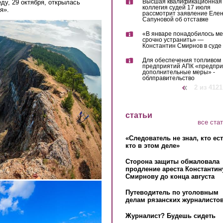
Высшая квалификационная
у, 29 октября, открылась
коллегия судей 17 июля
я».
рассмотрит заявление Еле
Сапуновой об отставке
«В январе понадобилось м
срочно устранить» —
Константин Смирнов в суде
Для обеспечения топливом
предприятий АПК «предпр
дополнительные меры» -
облправительство
‹ предыдущая
2 из 4121
статьи
все ста
«Следователь не знал, кто ес
кто в этом деле»
Сторона защиты обжаловала
продление ареста Константин
Смирнову до конца августа
Путеводитель по уголовным
делам рязанских журналистов
Журналист? Будешь сидеть