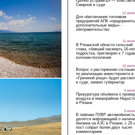
срочно устранить» — Констант
Смирнов в суде
12 июля
Для обеспечения топливом
предприятий АПК «предпринят
дополнительные меры» -
облправительство
11 июля
В Рязанской области сельский
глава, сбивший насмерть 16-ле
подростка, приговорен к 7 года
колонии-поселения
10 июля
Вопрос о расторжении соглаше
по реализации инвестпроекта в
«Грачиной роще» будет рассмо
в суде, заявил губернатор
9 июля
Прокуратура объявила о провер
воздуха в микрорайоне Недост
в Рязани
8 июля
В паблике ПУВР автомобилист
делятся информацией о наличи
бензина на АЗС в Рязани, с 25 
пост собрал более двух тысяч
комментариев