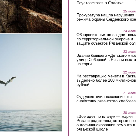
Паустовского» в Солотче
25 июля
Прокуратура нашла нарушения
режима охраны Сегденского озе
24 июля
Облправительство создаст ком
по территориальной обороне и
защите объектов Рязанской обл
23 июля
Здание бывшего «Детского мир
улице Соборной в Рязани выст
на торги
22 июля
На реставрацию мечети в Каси
выделено более 200 миллионов
рублей
21 июля
Суд ужесточил наказание экс-
снабженцу рязанского хлебоза
20 июля
«Всё идёт по плану» — мэрия
Рязани родителям, которые пр
о дофинансировании ремонта в
рязанской школе