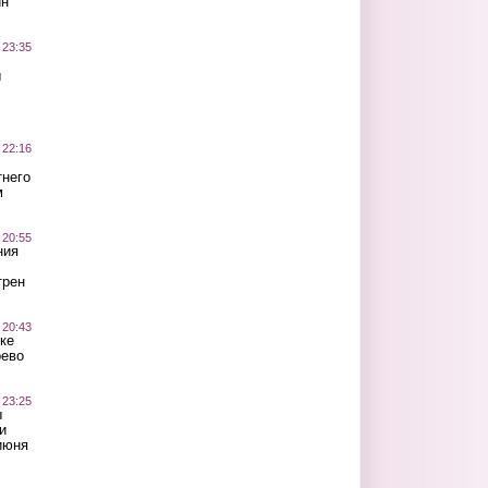
ин
 23:35
ы
 22:16
тнего
м
 20:55
ния
трен
 20:43
ке
оево
 23:25
ы
и
июня