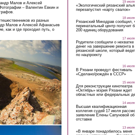
19 июля
сандр Малов и Алексей
«Экологический рязанский алья
Фотографии – Валентин Евкин и
перезапустил «карту свалок»
ографов.
18 июля
утешественников из разных
Рязанский Минздрав сообщил, 
ндр Малов и Алексей Афанасьев
перинатальный центр получит 
е, как и где проходил путь, о
200 единиц оборудования
17 июля
Родители сообщили о нехватке
денег на завершение ремонта в
рязанской школе, который веде
по нацпроекту
16 июля
В Рязани проведут фестиваль
«Сделано/рождён в СССР»
15 июля
Для реконструкции кинотеатра
«Октябрь» мэрия Рязани ждет
областных или федеральных де
14 июля
Высшая квалификационная
коллегия судей 17 июля рассмо
заявление Елены Сапуновой об
отставке
13 июля
«В январе понадобилось меня