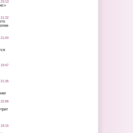
 23:13
нс»
 21:32
что
более
 21:04
тся
 19:47
 21:36
нег
 22:06
трит
 19:15