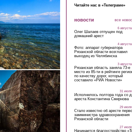
Читайте нас в «Телеграме»
новости
все ново
6 августа
Олег Шалаев отпущен под
домашний арест
4 августа
Фото: аппарат губернатора
Рязанской области возглавил
выходец из Челябинска
3 августа
Рязанская область заняла 73-е
место из 85-ти в рейтинге регио
по качеству дорог, который
составило «РИА Новости»
31 июля
Исполнилось полтора года со д
ареста Константина Смирнова
29 июля
Стало известно об аресте перво
замминистра здравоохранения
Рязанской области
27 июля
Начинается благоустройство «