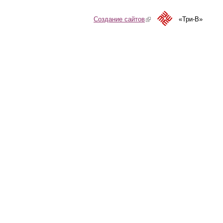
Создание сайтов
(link is external)
«Три-В»