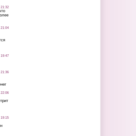
 21:32
что
более
 21:04
тся
 19:47
 21:36
нег
 22:06
трит
 19:15
ин