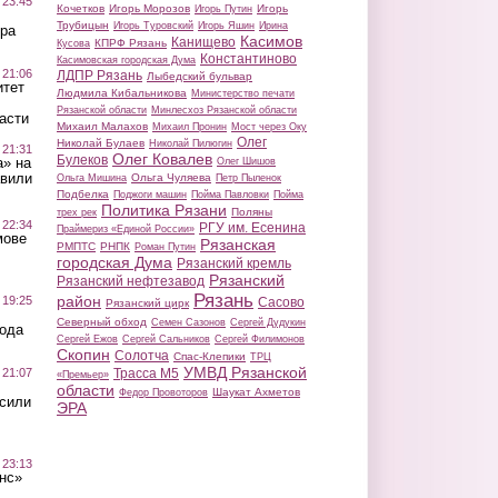
 23:45
Кочетков
Игорь Морозов
Игорь
Игорь Путин
Трубицын
Игорь Туровский
Игорь Яшин
Ирина
ра
Касимов
Канищево
КПРФ Рязань
Кусова
Константиново
Касимовская городская Дума
 21:06
ЛДПР Рязань
Лыбедский бульвар
итет
Людмила Кибальникова
Министерство печати
Рязанской области
Минлесхоз Рязанской области
асти
Михаил Малахов
Михаил Пронин
Мост через Оку
Олег
Николай Булаев
Николай Пилюгин
 21:31
Олег Ковалев
Булеков
а» на
Олег Шишов
авили
Ольга Чуляева
Ольга Мишина
Петр Пыленок
Подбелка
Поджоги машин
Пойма Павловки
Пойма
Политика Рязани
Поляны
трех рек
 22:34
РГУ им. Есенина
Праймериз «Единой России»
мове
Рязанская
РМПТС
РНПК
Роман Путин
городская Дума
Рязанский кремль
Рязанский
Рязанский нефтезавод
Рязань
район
 19:25
Сасово
Рязанский цирк
Северный обход
Семен Сазонов
Сергей Дудукин
вода
Сергей Ежов
Сергей Сальников
Сергей Филимонов
Скопин
Солотча
Спас-Клепики
ТРЦ
УМВД Рязанской
 21:07
Трасса М5
«Премьер»
области
Шаукат Ахметов
Федор Провоторов
осили
ЭРА
 23:13
нс»