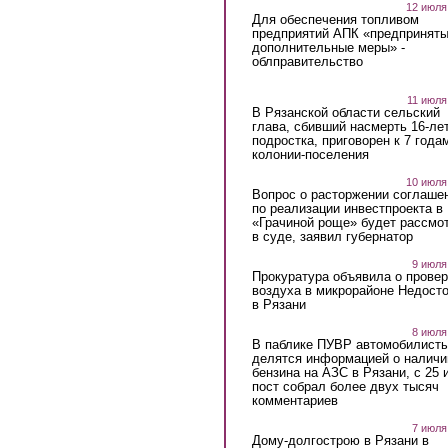
12 июля
Для обеспечения топливом
предприятий АПК «предпринят
дополнительные меры» -
облправительство
11 июля
В Рязанской области сельский
глава, сбивший насмерть 16-ле
подростка, приговорен к 7 года
колонии-поселения
10 июля
Вопрос о расторжении соглаше
по реализации инвестпроекта в
«Грачиной роще» будет рассмо
в суде, заявил губернатор
9 июля
Прокуратура объявила о провер
воздуха в микрорайоне Недост
в Рязани
8 июля
В паблике ПУВР автомобилист
делятся информацией о наличи
бензина на АЗС в Рязани, с 25 
пост собрал более двух тысяч
комментариев
7 июля
Дому-долгострою в Рязани в