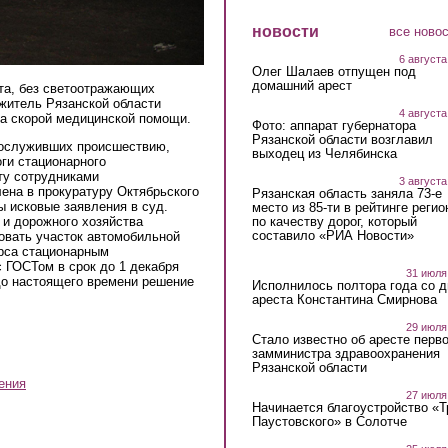
новости
все ново
6 августа
Олег Шалаев отпущен под
домашний арест
та, без светоотражающих
житель Рязанской области
4 августа
да скорой медицинской помощи.
Фото: аппарат губернатора
Рязанской области возглавил
послуживших происшествию,
выходец из Челябинска
оги стационарного
ту сотрудниками
3 августа
ена в прокуратуру Октябрьского
Рязанская область заняла 73-е
ы исковые заявления в суд.
место из 85-ти в рейтинге регио
по качеству дорог, который
 и дорожного хозяйства
составило «РИА Новости»
овать участок автомобильной
орса стационарным
 ГОСТом в срок до 1 декабря
31 июля
до настоящего времени решение
Исполнилось полтора года со д
ареста Константина Смирнова
29 июля
Стало известно об аресте перво
замминистра здравоохранения
Рязанской области
ения
27 июля
Начинается благоустройство «
Паустовского» в Солотче