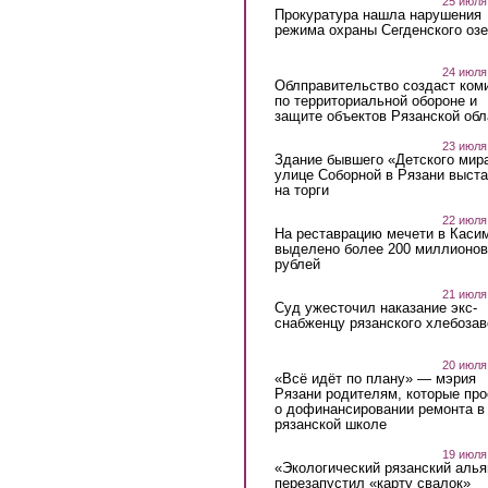
25 июля
Прокуратура нашла нарушения
режима охраны Сегденского озе
24 июля
Облправительство создаст ком
по территориальной обороне и
защите объектов Рязанской обл
23 июля
Здание бывшего «Детского мир
улице Соборной в Рязани выст
на торги
22 июля
На реставрацию мечети в Каси
выделено более 200 миллионов
рублей
21 июля
Суд ужесточил наказание экс-
снабженцу рязанского хлебоза
20 июля
«Всё идёт по плану» — мэрия
Рязани родителям, которые пр
о дофинансировании ремонта в
рязанской школе
19 июля
«Экологический рязанский алья
перезапустил «карту свалок»