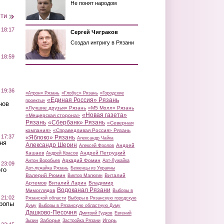
Не понят народом
сти
 18:17
Сергей Чиграков
Создал интригу в Рязани
 18:59
 19:36
«Атрон» Рязань
«Глобус» Рязань
«Городские
«Единая Россия» Рязань
проекты»
нов
«Лучшие друзья» Рязань
«М5 Молл» Рязань
«Новая газета»
«Мещерская сторона»
Рязань
«Сбербанк» Рязань
«Северная
компания»
«Справедливая Россия» Рязань
 17:37
«Яблоко» Рязань
Александр Чайка
ня
Александр Шерин
Андрей
Алексей Фролов
Кашаев
Андрей Петруцкий
Андрей Красов
Аркадий Фомин
Антон Воробьев
Арт-Лужайка
 23:09
Арт-лужайка Рязань
Беженцы из Украины
го
Валерий Рюмин
Виталий
Виктор Малюгин
Артемов
Виталий Ларин
Владимир
Водоканал Рязани
Мимоглядов
Выборы в
 21:02
Рязанской области
Выборы в Рязанскую городскую
Тропы
Думу
Выборы в Рязанскую областную Думу
Дашково-Песочня
Дмитрий Гудков
Евгений
Заборье
Игорь
Зызин
Застройка Рязани