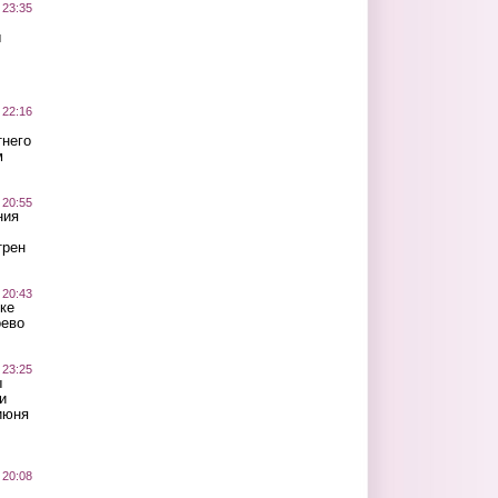
 23:35
ы
 22:16
тнего
м
 20:55
ния
трен
 20:43
ке
оево
 23:25
ы
и
июня
 20:08