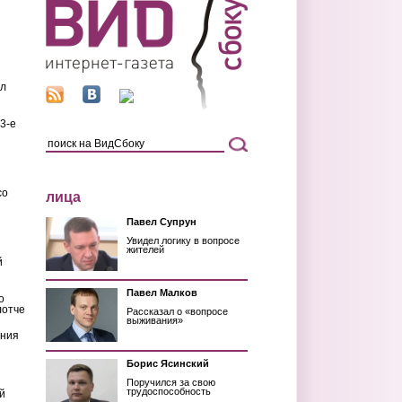
ил
3-е
со
лица
Павел Супрун
Увидел логику в вопросе
жителей
й
Павел Малков
о
лотче
Рассказал о «вопросе
выживания»
ения
Борис Ясинский
Поручился за свою
трудоспособность
й