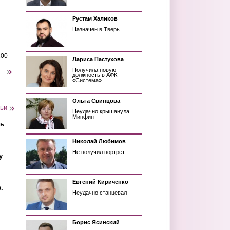
Рустам Халиков
Назначен в Тверь
200
Лариса Пастухова
Получила новую
следующая ›
должность в АФК
«Система»
Ольга Свинцова
тьи
Неудачно крышанула
Минфин
ть
Николай Любимов
Не получил портрет
у
Евгений Кириченко
.
Неудачно станцевал
Борис Ясинский