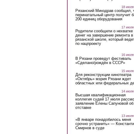
18 июля
Рязанский Минздрав сообщил, 
перинатальный центр получит 
200 единиц оборудования
17 июля
Родители сообщили о нехватке
денег на завершение ремонта в
рязанской школе, который веде
по нацпроекту
16 июля
В Рязани проведут фестиваль
«Сделано/рождён в СССР»
15 июля
Для реконструкции кинотеатра
«Октябрь» мэрия Рязани ждет
областных или федеральных де
14 июля
Высшая квалификационная
коллегия судей 17 июля рассмо
заявление Елены Сапуновой об
отставке
13 июля
«В январе понадобилось меня
срочно устранить» — Констант
Смирнов в суде