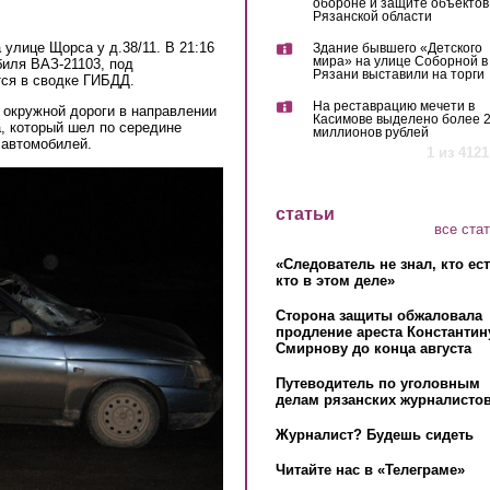
обороне и защите объектов
Рязанской области
 улице Щорса у д.38/11. В 21:16
Здание бывшего «Детского
мира» на улице Соборной в
биля ВАЗ-21103, под
Рязани выставили на торги
тся в сводке ГИБДД.
На реставрацию мечети в
 окружной дороги в направлении
Касимове выделено более 
, который шел по середине
миллионов рублей
 автомобилей.
1 из 4121
статьи
все ста
«Следователь не знал, кто ес
кто в этом деле»
Сторона защиты обжаловала
продление ареста Константин
Смирнову до конца августа
Путеводитель по уголовным
делам рязанских журналистов
Журналист? Будешь сидеть
Читайте нас в «Телеграме»