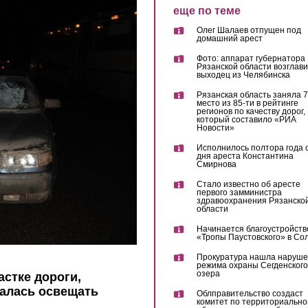
еще по теме
Олег Шалаев отпущен под
домашний арест
Фото: аппарат губернатора
Рязанской области возглав
выходец из Челябинска
Рязанская область заняла 7
место из 85-ти в рейтинге
регионов по качеству дорог,
который составило «РИА
Новости»
Исполнилось полтора года 
дня ареста Константина
Смирнова
Стало известно об аресте
первого замминистра
здравоохранения Рязанско
области
Начинается благоустройств
«Тропы Паустовского» в Со
Прокуратура нашла наруш
режима охраны Сегденского
озера
астке дороги,
алась освещать
Облправительство создаст
комитет по территориально