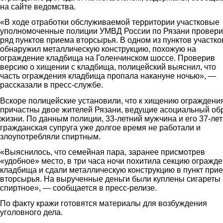
на сайте ведомства.
«В ходе отработки обслуживаемой территории участковые
уполномоченные полиции УМВД России по Рязани провер
ряд пунктов приема вторсырья. В одном из пунктов участк
обнаружил металлическую конструкцию, похожую на
ограждение кладбища на Голенчинском шоссе. Проверив
версию о хищении с кладбища, полицейский выяснил, что
часть ограждения кладбища пропала накануне ночью», —
рассказали в пресс-службе.
Вскоре полицейские установили, что к хищению ограждени
причастны двое жителей Рязани, ведущие асоциальный об
жизни. По данным полиции, 33-летний мужчина и его 37-ле
гражданская супруга уже долгое время не работали и
злоупотребляли спиртным.
«Выяснилось, что семейная пара, заранее присмотрев
«удобное» место, в три часа ночи похитила секцию огражд
кладбища и сдали металлическую конструкцию в пункт при
вторсырья. На вырученные деньги были куплены сигареты 
спиртное», — сообщается в пресс-релизе.
По факту кражи готовятся материалы для возбуждения
уголовного дела.