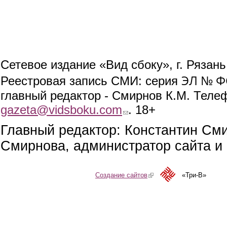
Сетевое издание «Вид сбоку», г. Рязан
ЭЛ № ФС
Реестровая запись СМИ: серия
главный редактор - Смирнов К.М. Телефо
gazeta@vidsboku.com
(link sends e-mail)
. 18+
Главный редактор: Константин См
Смирнова, администратор сайта и 
Создание сайтов
(link is external)
«Три-В»