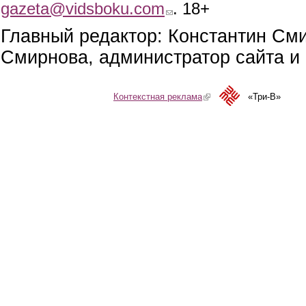
gazeta@vidsboku.com
(link sends e-mail)
. 18+
Главный редактор: Константин См
Смирнова, администратор сайта и 
Контекстная реклама
(link is external)
«Три-В»