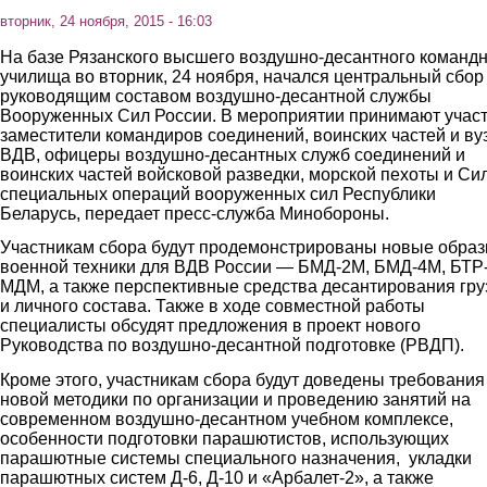
вторник, 24 ноября, 2015 - 16:03
На базе Рязанского высшего воздушно-десантного команд
училища во вторник, 24 ноября, начался центральный сбор
руководящим составом воздушно-десантной службы
Вооруженных Сил России. В мероприятии принимают учас
заместители командиров соединений, воинских частей и ву
ВДВ, офицеры воздушно-десантных служб соединений и
воинских частей войсковой разведки, морской пехоты и Си
специальных операций вооруженных сил Республики
Беларусь, передает пресс-служба Минобороны.
Участникам сбора будут продемонстрированы новые обра
военной техники для ВДВ России — БМД-2М, БМД-4М, БТР
МДМ, а также перспективные средства десантирования гру
и личного состава. Также в ходе совместной работы
специалисты обсудят предложения в проект нового
Руководства по воздушно-десантной подготовке (РВДП).
Кроме этого, участникам сбора будут доведены требования
новой методики по организации и проведению занятий на
современном воздушно-десантном учебном комплексе,
особенности подготовки парашютистов, использующих
парашютные системы специального назначения, укладки
парашютных систем Д-6, Д-10 и «Арбалет-2», а также