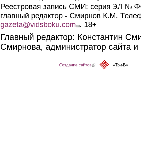
ЭЛ № ФС
Реестровая запись СМИ: серия
главный редактор - Смирнов К.М. Телефо
gazeta@vidsboku.com
(link sends e-mail)
. 18+
Главный редактор: Константин См
Смирнова, администратор сайта и 
Создание сайтов
(link is external)
«Три-В»