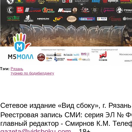
Тэги:
Рязань
турнир по бодибилдингу
Сетевое издание «Вид сбоку», г. Рязан
ЭЛ № ФС
Реестровая запись СМИ: серия
главный редактор - Смирнов К.М. Телефо
gazeta@vidsboku.com
(link sends e-mail)
. 18+