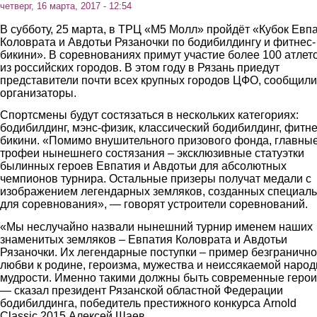
четверг, 16 марта, 2017 - 12:54
В субботу, 25 марта, в ТРЦ «М5 Молл» пройдёт «Кубок Евп
Коловрата и Авдотьи Рязаночки по бодибилдингу и фитнес-
бикини». В соревнованиях примут участие более 100 атлет
из российских городов. В этом году в Рязань приедут
представители почти всех крупных городов ЦФО, сообщили
организаторы.
Спортсмены будут состязаться в нескольких категориях:
бодибилдинг, мэнс-физик, классический бодибилдинг, фитне
бикини. «Помимо внушительного призового фонда, главны
трофеи нынешнего состязания – эксклюзивные статуэтки
былинных героев Евпатия и Авдотьи для абсолютных
чемпионов турнира. Остальные призеры получат медали с
изображением легендарных земляков, созданных специал
для соревнования», — говорят устроители соревнований.
«Мы неслучайно назвали нынешний турнир именем наших
знаменитых земляков – Евпатия Коловрата и Авдотьи
Рязаночки. Их легендарные поступки – пример безграничн
любви к родине, героизма, мужества и неиссякаемой наро
мудрости. Именно такими должны быть современные герои
— сказал президент Рязанской областной Федерации
бодибилдинга, победитель престижного конкурса Arnold
Classic 2015 Алексей Шаев.