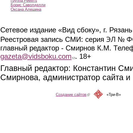
Группа Feelin's
Борис Саволделли
Оксана Алешина
Сетевое издание «Вид сбоку», г. Рязан
ЭЛ № ФС
Реестровая запись СМИ: серия
главный редактор - Смирнов К.М. Телефо
gazeta@vidsboku.com
(link sends e-mail)
. 18+
Главный редактор: Константин См
Смирнова, администратор сайта и 
Создание сайтов
(link is external)
«Три-В»