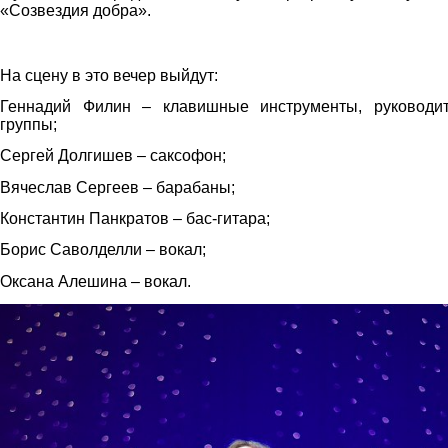
«Созвездия добра».
pbkzgw9p6ds.jpg
На сцену в это вечер выйдут:
Геннадий Филин – клавишные инструменты, руководит
группы;
Сергей Долгишев – саксофон;
Вячеслав Сергеев – барабаны;
Константин Панкратов – бас-гитара;
Борис Саволделли – вокал;
Оксана Алешина – вокал.
cj_qiexmmnm.jpg