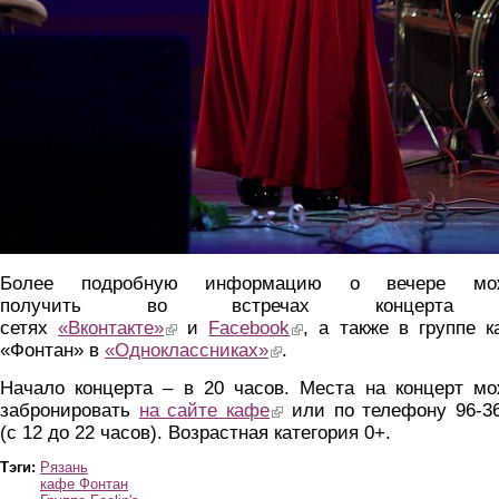
Более подробную информацию о вечере мо
получить во встречах концерта
сетях
«Вконтакте»
(link is external)
и
Facebook
(link is external)
, а также в группе 
«Фонтан» в
«Одноклассниках»
(link is external)
.
Начало концерта – в 20 часов. Места на концерт мо
забронировать
на сайте кафе
(link is external)
или по телефону 96-36
(с 12 до 22 часов). Возрастная категория 0+.
Тэги:
Рязань
кафе Фонтан