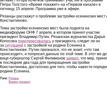
активист Игорь Кочетков принимают участие в программе
Петра Толстого «Время покажет» на «Первом канале» в
пятницу, 15 апреля. Программа уже в эфире.
Рязанцы расскажут о проблеме застройки есенинских мест 
Константиново.
Тема застройки есенинских мест была поднята на
медиафоруме ОНФ 7 апреля, в котором принял участие
президент Владимир Путин. Рязанская журналистка Дарья
Копосова
поинтересовалась
у президента, следит ли он
за
ситуацией
с застройкой на родине Есенина в
Константинове. Путин признался, что не знает, «что там
происходит», и попросил данные по этой теме. В этот же д
вице-губернатор Сергей Филимонов
заявил
, что мер, прин
в последние два года для прекращения застройки
Константинова, достаточно для того, чтобы навести порядо
родине Есенина.
Тэги:
Рязань
Время покажет