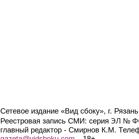
Сетевое издание «Вид сбоку», г. Рязан
ЭЛ № ФС
Реестровая запись СМИ: серия
главный редактор - Смирнов К.М. Телефо
gazeta@vidsboku.com
(link sends e-mail)
. 18+