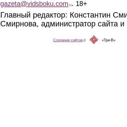
gazeta@vidsboku.com
(link sends e-mail)
. 18+
Главный редактор: Константин См
Смирнова, администратор сайта и 
Создание сайтов
(link is external)
«Три-В»