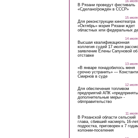
16 июля
В Рязани проведут фестиваль
«Сделано/рождён в СССР»
15 июля
Для реконструкции кинотеатра
«Октябрь» мэрия Рязани ждет
областных или федеральных де
14 июля
Высшая квалификационная
коллегия судей 17 июля рассмо
заявление Елены Сапуновой об
отставке
13 июля
«В январе понадобилось меня
срочно устранить» — Констант
Смирнов в суде
12 июля
Для обеспечения топливом
предприятий АПК «предпринят
дополнительные меры» -
облправительство
11 июля
В Рязанской области сельский
глава, сбивший насмерть 16-ле
подростка, приговорен к 7 года
колонии-поселения