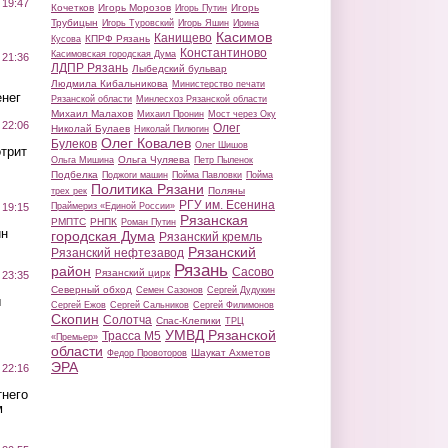
 19:47
Кочетков
Игорь Морозов
Игорь
Игорь Путин
Трубицын
Игорь Туровский
Игорь Яшин
Ирина
Касимов
Канищево
КПРФ Рязань
Кусова
Константиново
Касимовская городская Дума
 21:36
ЛДПР Рязань
Лыбедский бульвар
Людмила Кибальникова
Министерство печати
нег
Рязанской области
Минлесхоз Рязанской области
Михаил Малахов
Михаил Пронин
Мост через Оку
 22:06
Олег
Николай Булаев
Николай Пилюгин
Олег Ковалев
Булеков
Олег Шишов
трит
Ольга Чуляева
Ольга Мишина
Петр Пыленок
Подбелка
Поджоги машин
Пойма Павловки
Пойма
Политика Рязани
Поляны
трех рек
РГУ им. Есенина
Праймериз «Единой России»
 19:15
Рязанская
РМПТС
РНПК
Роман Путин
ин
городская Дума
Рязанский кремль
Рязанский
Рязанский нефтезавод
Рязань
район
Сасово
Рязанский цирк
 23:35
Северный обход
Семен Сазонов
Сергей Дудукин
ы
Сергей Ежов
Сергей Сальников
Сергей Филимонов
Скопин
Солотча
Спас-Клепики
ТРЦ
УМВД Рязанской
Трасса М5
«Премьер»
области
Шаукат Ахметов
Федор Провоторов
ЭРА
 22:16
тнего
м