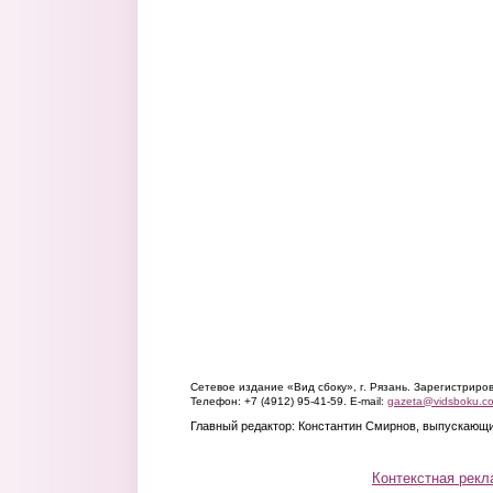
Сетевое издание «Вид сбоку», г. Рязань. Зарегистрир
Телефон: +7 (4912) 95-41-59. E-mail:
gazeta@vidsboku.c
Главный редактор: Константин Смирнов, выпускающи
Контекстная рекл