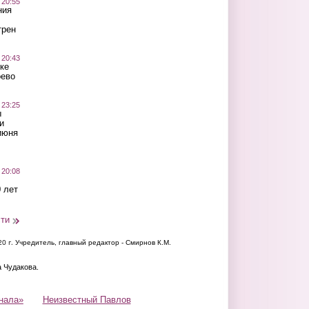
 20:55
ния
трен
 20:43
ке
оево
 23:25
ы
и
июня
 20:08
 лет
сти
20 г.
Учредитель, главный редактор - Смирнов К.М.
а Чудакова.
нала»
Неизвестный Павлов