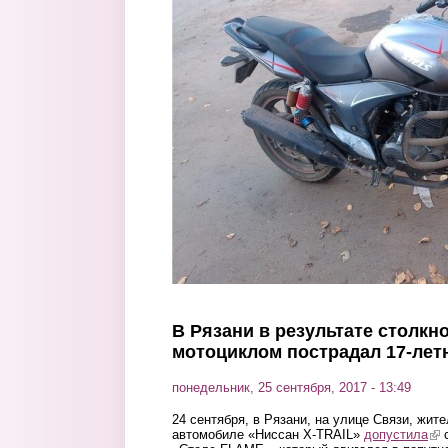
Перейти к основному содержанию
В Рязани в результате столкн
мотоциклом пострадал 17-лет
понедельник, 25 сентября, 2017 - 13:49
24 сентября, в Рязани, на улице Связи, жит
автомобиле «Ниссан X-TRAIL»
допустила
(li
с