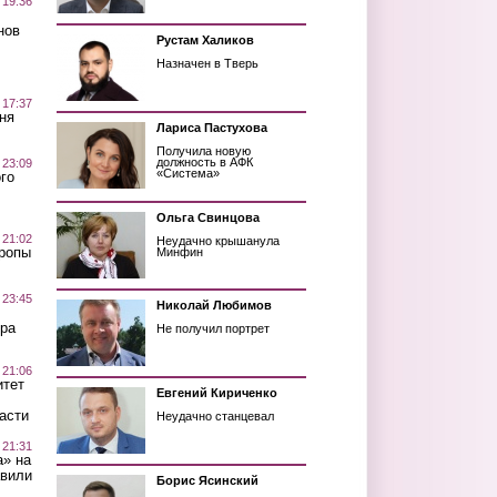
 19:36
нов
Рустам Халиков
Назначен в Тверь
 17:37
ня
Лариса Пастухова
Получила новую
должность в АФК
 23:09
«Система»
го
Ольга Свинцова
 21:02
Неудачно крышанула
Тропы
Минфин
 23:45
Николай Любимов
ра
Не получил портрет
 21:06
итет
Евгений Кириченко
асти
Неудачно станцевал
 21:31
а» на
авили
Борис Ясинский