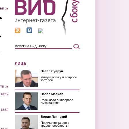
тьи
ть
у
.
лица
Павел Супрун
Увидел логику в вопросе
жителей
сти
Павел Малков
 18:17
Рассказал о «вопросе
выживания»
 18:59
Борис Ясинский
Поручился за свою
трудоспособность