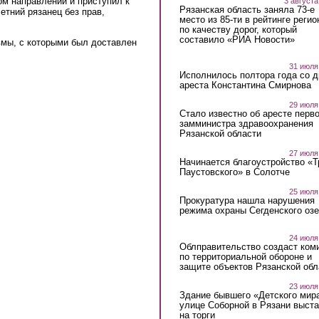
ом направлении и приступил к
3 августа
Рязанская область заняла 73-е
етний рязанец без прав,
место из 85-ти в рейтинге регио
по качеству дорог, который
составило «РИА Новости»
вмы, с которыми был доставлен
31 июля
Исполнилось полтора года со д
ареста Константина Смирнова
29 июля
Стало известно об аресте перво
замминистра здравоохранения
Рязанской области
27 июля
Начинается благоустройство «
Паустовского» в Солотче
25 июля
Прокуратура нашла нарушения
режима охраны Сегденского озе
24 июля
Облправительство создаст ком
по территориальной обороне и
защите объектов Рязанской обл
23 июля
Здание бывшего «Детского мир
улице Соборной в Рязани выст
на торги