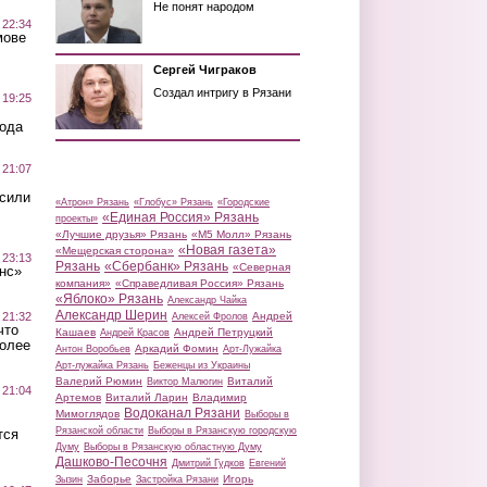
Не понят народом
 22:34
мове
Сергей Чиграков
Создал интригу в Рязани
 19:25
вода
 21:07
осили
«Атрон» Рязань
«Глобус» Рязань
«Городские
«Единая Россия» Рязань
проекты»
«Лучшие друзья» Рязань
«М5 Молл» Рязань
«Новая газета»
«Мещерская сторона»
 23:13
Рязань
«Сбербанк» Рязань
«Северная
нс»
компания»
«Справедливая Россия» Рязань
«Яблоко» Рязань
Александр Чайка
Александр Шерин
 21:32
Андрей
Алексей Фролов
что
Кашаев
Андрей Петруцкий
Андрей Красов
более
Аркадий Фомин
Антон Воробьев
Арт-Лужайка
Арт-лужайка Рязань
Беженцы из Украины
Валерий Рюмин
Виталий
Виктор Малюгин
 21:04
Артемов
Виталий Ларин
Владимир
Водоканал Рязани
Мимоглядов
Выборы в
Рязанской области
Выборы в Рязанскую городскую
тся
Думу
Выборы в Рязанскую областную Думу
Дашково-Песочня
Дмитрий Гудков
Евгений
Заборье
Игорь
Зызин
Застройка Рязани