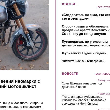
статьи
все ста
«Следователь не знал, кто ес
кто в этом деле»
Сторона защиты обжаловала
продление ареста Константин
Смирнову до конца августа
Путеводитель по уголовным
делам рязанских журналистов
Журналист? Будешь сидеть
Читайте нас в «Телеграме»
новости
все ново
6 августа
овения иномарки с
Олег Шалаев отпущен под
ний мотоциклист
домашний арест
4 августа
Фото: аппарат губернатора
Рязанской области возглавил
ельница областного центра на
выходец из Челябинска
nk is external)
толкновение с мотоциклом