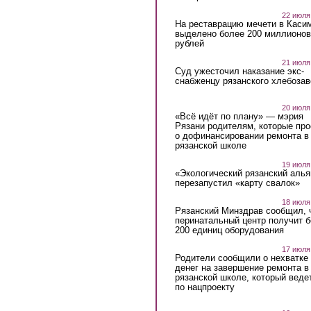
22 июля
На реставрацию мечети в Каси
выделено более 200 миллионов
рублей
21 июля
Суд ужесточил наказание экс-
снабженцу рязанского хлебоза
20 июля
«Всё идёт по плану» — мэрия
Рязани родителям, которые пр
о дофинансировании ремонта в
рязанской школе
19 июля
«Экологический рязанский алья
перезапустил «карту свалок»
18 июля
Рязанский Минздрав сообщил, 
перинатальный центр получит 
200 единиц оборудования
17 июля
Родители сообщили о нехватке
денег на завершение ремонта в
рязанской школе, который веде
по нацпроекту