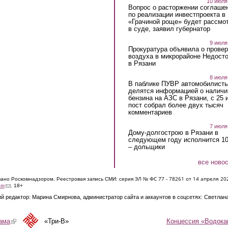
10 июля
Вопрос о расторжении соглаше
по реализации инвестпроекта в
«Грачиной роще» будет рассмо
в суде, заявил губернатор
9 июля
Прокуратура объявила о провер
воздуха в микрорайоне Недост
в Рязани
8 июля
В паблике ПУВР автомобилист
делятся информацией о наличи
бензина на АЗС в Рязани, с 25 
пост собрал более двух тысяч
комментариев
7 июля
Дому-долгострою в Рязани в
следующем году исполнится 10
– дольщики
все ново
ЭЛ № ФС 77 - 7826
1 от 14 апреля 20
овано Роскомнадзором. Реестровая запись СМИ: серия
(link sends e-mail)
om
. 18+
й редактор: Марина Смирнова, администратор сайта и аккаунтов в соцсетях: Светлан
Концессия «Водока
ама
(link is external)
«Три-В»