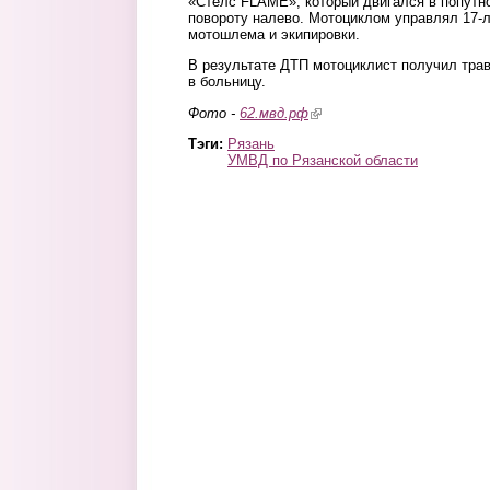
«Стелс FLAME», который двигался в попутн
повороту налево. Мотоциклом управлял 17-л
мотошлема и экипировки.
В результате ДТП мотоциклист получил тра
в больницу.
Фото -
62.мвд.рф
(link is external)
Тэги:
Рязань
УМВД по Рязанской области