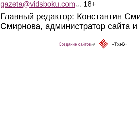
gazeta@vidsboku.com
(link sends e-mail)
. 18+
Главный редактор: Константин См
Смирнова, администратор сайта и 
Создание сайтов
(link is external)
«Три-В»