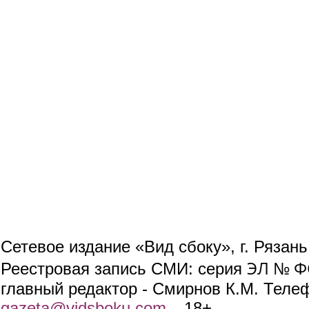
Сетевое издание «Вид сбоку», г. Рязан
ЭЛ № ФС
Реестровая запись СМИ: серия
главный редактор - Смирнов К.М. Телефо
gazeta@vidsboku.com
(link sends e-mail)
. 18+