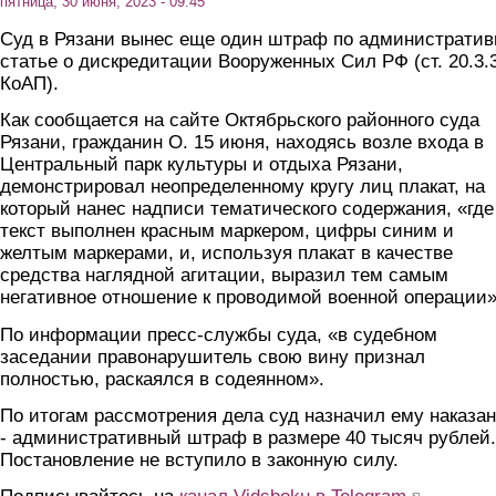
пятница, 30 июня, 2023 - 09:45
Суд в Рязани вынес еще один штраф по административ
статье о дискредитации Вооруженных Сил РФ (ст. 20.3.
КоАП).
Как сообщается на сайте Октябрьского районного суда
Рязани, гражданин О. 15 июня, находясь возле входа в
Центральный парк культуры и отдыха Рязани,
демонстрировал неопределенному кругу лиц плакат, на
который нанес надписи тематического содержания, «где
текст выполнен красным маркером, цифры синим и
желтым маркерами, и, используя плакат в качестве
средства наглядной агитации, выразил тем самым
негативное отношение к проводимой военной операции»
По информации пресс-службы суда, «в судебном
заседании правонарушитель свою вину признал
полностью, раскаялся в содеянном».
По итогам рассмотрения дела суд назначил ему наказа
- административный штраф в размере 40 тысяч рублей.
Постановление не вступило в законную силу.
(link is extern