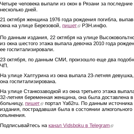
Четыре человека выпали из окон в Рязани за последние
несколько дней.
21 октября женщина 1976 года рождения погибла, выпав
окна на улице Березовой,
пишет
(link is external)
РЗН.инфо.
По данным издания, 22 октября на улице Высоковольтн
из окна шестого этажа выпала девочка 2010 года рожден
ее госпитализировали.
23 октября, по данным СМИ, произошло еще два подоб
ЧП.
На улице Халтурина из окна выпала 23-летняя девушка,
она госпитализирована.
На улице Станкозаводкой из окна третьего этажа выпал
32-летняя беременная женщина, она была доставлена в
больницу,
пишет
(link is external)
портал Ya62ru. По данным источника
издания, пострадавшая была в состоянии алкогольного
опьянения.
Подписывайтесь на
канал Vidsboku в Telegram
(link is extern