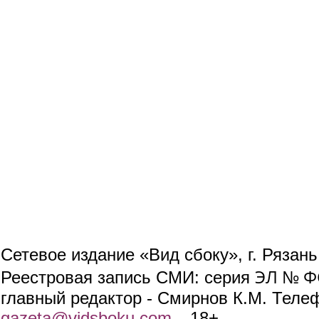
Сетевое издание «Вид сбоку», г. Рязан
ЭЛ № ФС
Реестровая запись СМИ: серия
главный редактор - Смирнов К.М. Телефо
gazeta@vidsboku.com
(link sends e-mail)
. 18+