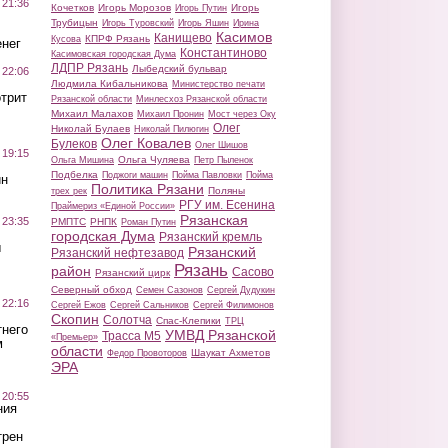
 21:36
Кочетков
Игорь Морозов
Игорь
Игорь Путин
Трубицын
Игорь Туровский
Игорь Яшин
Ирина
Касимов
Канищево
КПРФ Рязань
Кусова
нег
Константиново
Касимовская городская Дума
ЛДПР Рязань
Лыбедский бульвар
 22:06
Людмила Кибальникова
Министерство печати
трит
Рязанской области
Минлесхоз Рязанской области
Михаил Малахов
Михаил Пронин
Мост через Оку
Олег
Николай Булаев
Николай Пилюгин
Олег Ковалев
Булеков
Олег Шишов
 19:15
Ольга Чуляева
Ольга Мишина
Петр Пыленок
Подбелка
Поджоги машин
Пойма Павловки
Пойма
ин
Политика Рязани
Поляны
трех рек
РГУ им. Есенина
Праймериз «Единой России»
Рязанская
 23:35
РМПТС
РНПК
Роман Путин
городская Дума
Рязанский кремль
ы
Рязанский
Рязанский нефтезавод
Рязань
район
Сасово
Рязанский цирк
Северный обход
Семен Сазонов
Сергей Дудукин
 22:16
Сергей Ежов
Сергей Сальников
Сергей Филимонов
Скопин
Солотча
Спас-Клепики
ТРЦ
тнего
УМВД Рязанской
Трасса М5
«Премьер»
м
области
Шаукат Ахметов
Федор Провоторов
ЭРА
 20:55
ния
трен