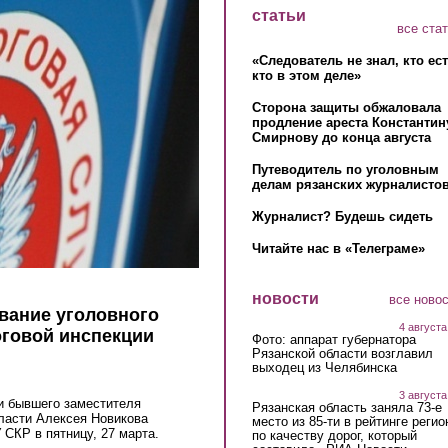
статьи
все ста
«Следователь не знал, кто ес
кто в этом деле»
Сторона защиты обжаловала
продление ареста Константин
Смирнову до конца августа
Путеводитель по уголовным
делам рязанских журналистов
Журналист? Будешь сидеть
Читайте нас в «Телеграме»
новости
все ново
вание уголовного
4 августа
оговой инспекции
Фото: аппарат губернатора
Рязанской области возглавил
выходец из Челябинска
3 августа
и бывшего заместителя
Рязанская область заняла 73-е
ласти Алексея Новикова
место из 85-ти в рейтинге регио
 СКР в пятницу, 27 марта.
по качеству дорог, который