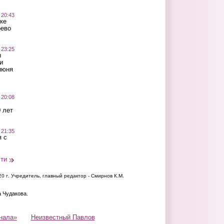
 20:43
ке
оево
 23:25
ы
и
июня
 20:08
 лет
 21:35
 с
сти
20 г.
Учредитель, главный редактор - Смирнов К.М.
а Чудакова.
нала»
Неизвестный Павлов