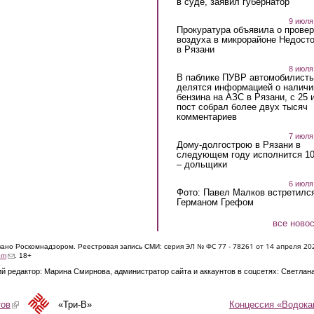
в суде, заявил губернатор
9 июля
Прокуратура объявила о провер
воздуха в микрорайоне Недост
в Рязани
8 июля
В паблике ПУВР автомобилист
делятся информацией о наличи
бензина на АЗС в Рязани, с 25 
пост собрал более двух тысяч
комментариев
7 июля
Дому-долгострою в Рязани в
следующем году исполнится 10
– дольщики
6 июля
Фото: Павел Малков встретился
Германом Грефом
все ново
ЭЛ № ФС 77 - 7826
1 от 14 апреля 20
овано Роскомнадзором. Реестровая запись СМИ: серия
(link sends e-mail)
om
. 18+
й редактор: Марина Смирнова, администратор сайта и аккаунтов в соцсетях: Светлан
Концессия «Водока
тов
(link is external)
«Три-В»