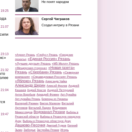
Не понят народом
 19:25
вода
Сергей Чиграков
Создал интригу в Рязани
 21:07
осили
 23:13
«Атрон» Рязань
«Глобус» Рязань
«Городские
нс»
«Единая Россия» Рязань
проекты»
«Лучшие друзья» Рязань
«М5 Молл» Рязань
«Новая газета»
«Мещерская сторона»
 21:32
Рязань
«Сбербанк» Рязань
«Северная
что
компания»
«Справедливая Россия» Рязань
более
«Яблоко» Рязань
Александр Чайка
Александр Шерин
Андрей
Алексей Фролов
 21:04
Кашаев
Андрей Петруцкий
Андрей Красов
Аркадий Фомин
Антон Воробьев
Арт-Лужайка
Арт-лужайка Рязань
Беженцы из Украины
тся
Валерий Рюмин
Виталий
Виктор Малюгин
Артемов
Виталий Ларин
Владимир
Водоканал Рязани
Мимоглядов
Выборы в
 19:47
Рязанской области
Выборы в Рязанскую городскую
Думу
Выборы в Рязанскую областную Думу
Дашково-Песочня
Дмитрий Гудков
Евгений
Заборье
Игорь
Зызин
Застройка Рязани