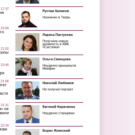
 17:37
Рустам Халиков
ня
Назначен в Тверь
 23:09
го
Лариса Пастухова
Получила новую
должность в АФК
«Система»
 21:02
Тропы
Ольга Свинцова
 23:45
Неудачно крышанула
Минфин
ра
 21:06
Николай Любимов
итет
Не получил портрет
асти
 21:31
Евгений Кириченко
а» на
авили
Неудачно станцевал
 22:34
мове
Борис Ясинский