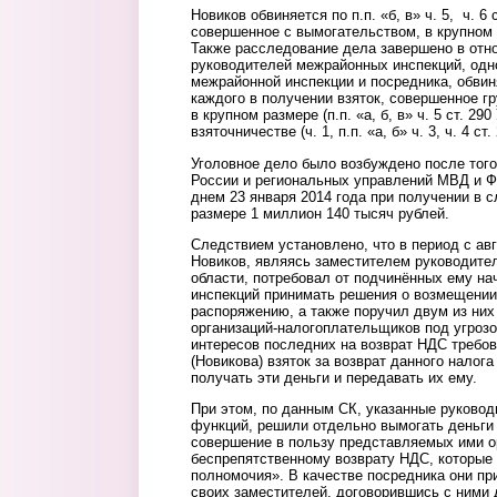
Новиков обвиняется по п.п. «б, в» ч. 5, ч. 6 
совершенное с вымогательством, в крупном 
Также расследование дела завершено в отн
руководителей межрайонных инспекций, одн
межрайонной инспекции и посредника, обвин
каждого в получении взяток, совершенное г
в крупном размере (п.п. «а, б, в» ч. 5 ст. 2
взяточничестве (ч. 1, п.п. «а, б» ч. 3, ч. 4 ст
Уголовное дело было возбуждено после тог
России и региональных управлений МВД и 
днем 23 января 2014 года при получении в с
размере 1 миллион 140 тысяч рублей.
Следствием установлено, что в период с ав
Новиков, являясь заместителем руководите
области, потребовал от подчинённых ему н
инспекций принимать решения о возмещении 
распоряжению, а также поручил двум из ни
организаций-налогоплательщиков под угроз
интересов последних на возврат НДС требов
(Новикова) взяток за возврат данного налог
получать эти деньги и передавать их ему.
При этом, по данным СК, указанные руково
функций, решили отдельно вымогать деньги 
совершение в пользу представляемых ими о
беспрепятственному возврату НДС, которые
полномочия». В качестве посредника они при
своих заместителей, договорившись с ними 