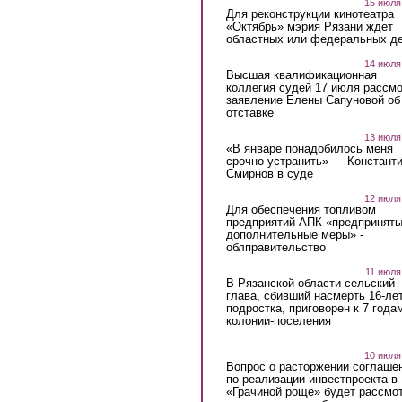
15 июля
Для реконструкции кинотеатра
«Октябрь» мэрия Рязани ждет
областных или федеральных де
14 июля
Высшая квалификационная
коллегия судей 17 июля рассмо
заявление Елены Сапуновой об
отставке
13 июля
«В январе понадобилось меня
срочно устранить» — Констант
Смирнов в суде
12 июля
Для обеспечения топливом
предприятий АПК «предпринят
дополнительные меры» -
облправительство
11 июля
В Рязанской области сельский
глава, сбивший насмерть 16-ле
подростка, приговорен к 7 года
колонии-поселения
10 июля
Вопрос о расторжении соглаше
по реализации инвестпроекта в
«Грачиной роще» будет рассмо