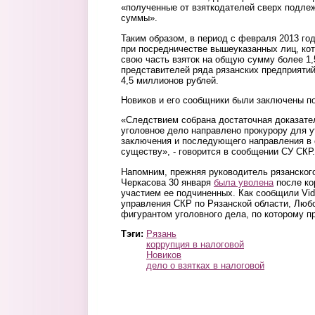
«полученные от взяткодателей сверх подле
суммы».
Таким образом, в период с февраля 2013 год
при посредничестве вышеуказанных лиц, ко
свою часть взяток на общую сумму более 1,
представителей ряда рязанских предприяти
4,5 миллионов рублей.
Новиков и его сообщники были заключены по
«Следствием собрана достаточная доказател
уголовное дело направлено прокурору для 
заключения и последующего направления в 
существу», - говорится в сообщении СУ СКР.
Напомним, прежняя руководитель рязанско
Черкасова 30 января
была уволена
после ко
участием ее подчиненных. Как сообщили Vid
управления СКР по Рязанской области, Люб
фигурантом уголовного дела, по которому п
Тэги:
Рязань
коррупция в налоговой
Новиков
дело о взятках в налоговой