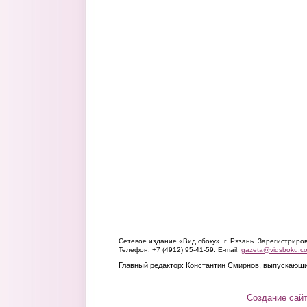
Сетевое издание «Вид сбоку», г. Рязань. Зарегистрир
Телефон: +7 (4912) 95-41-59. E-mail:
gazeta@vidsboku.c
Главный редактор: Константин Смирнов, выпускающи
Создание сай