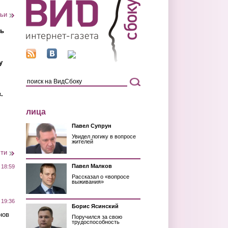
тьи
ть
у
.
лица
Павел Супрун
Увидел логику в вопросе
жителей
сти
Павел Малков
 18:59
Рассказал о «вопросе
выживания»
 19:36
Борис Ясинский
нов
Поручился за свою
трудоспособность