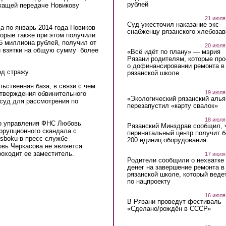
рублей
жащей передаче Новикову
21 июля
Суд ужесточил наказание экс-
а по январь 2014 года Новиков
снабженцу рязанского хлебоза
торые также при этом получили
5 миллиона рублей, получил от
20 июля
й взятки на общую сумму более
«Всё идёт по плану» — мэрия
Рязани родителям, которые пр
о дофинансировании ремонта в
д стражу.
рязанской школе
ьственная база, в связи с чем
19 июля
утверждения обвинительного
«Экологический рязанский алья
суд для рассмотрения по
перезапустил «карту свалок»
18 июля
го управления ФНС Любовь
Рязанский Минздрав сообщил, 
ррупционного скандала с
перинатальный центр получит 
sboku в пресс-службе
200 единиц оборудования
овь Черкасова не является
роходит ее заместитель.
17 июля
Родители сообщили о нехватке
денег на завершение ремонта в
рязанской школе, который веде
по нацпроекту
16 июля
В Рязани проведут фестиваль
«Сделано/рождён в СССР»