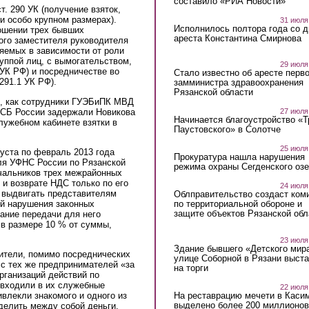
составило «РИА Новости»
ст. 290 УК (получение взяток,
и особо крупном размерах).
31 июля
Исполнилось полтора года со д
ошении трех бывших
ареста Константина Смирнова
ого заместителя руководителя
яемых в зависимости от роли
руппой лиц, с вымогательством,
29 июля
90 УК РФ) и посредничестве во
Стало известно об аресте перво
. 291.1 УК РФ).
замминистра здравоохранения
Рязанской области
о, как сотрудники ГУЭБиПК МВД
ФСБ России задержали Новикова
27 июля
Начинается благоустройство «
лужебном кабинете взятки в
Паустовского» в Солотче
25 июля
густа по февраль 2013 года
Прокуратура нашла нарушения
ля УФНС России по Рязанской
режима охраны Сегденского озе
ачальников трех межрайонных
и возврате НДС только по его
24 июля
х выдвигать представителям
Облправительство создаст ком
ой нарушения законных
по территориальной обороне и
защите объектов Рязанской обл
ание передачи для него
а в размере 10 % от суммы,
23 июля
Здание бывшего «Детского мир
дители, помимо посреднических
улице Соборной в Рязани выст
с тех же предпринимателей «за
на торги
рганизаций действий по
 входили в их служебные
22 июля
На реставрацию мечети в Каси
влекли знакомого и одного из
выделено более 200 миллионов
делить между собой деньги,