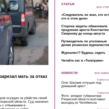
статьи
все ста
«Следователь не знал, кто ес
кто в этом деле»
Сторона защиты обжаловала
продление ареста Константин
Смирнову до конца августа
Путеводитель по уголовным
делам рязанских журналистов
Журналист? Будешь сидеть
Читайте нас в «Телеграме»
новости
все ново
зарезал мать за отказ
6 августа
Олег Шалаев отпущен под
домашний арест
4 августа
Фото: аппарат губернатора
ров осужден за убийство своей
Рязанской области возглавил
язанской области. Суд назначил
выходец из Челябинска
ы с отбыванием в
ообщается на сайте