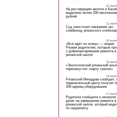
22 июля
На реставрацию мечети в Каси
выделено более 200 миллионов
рублей
21 июля
Суд ужесточил наказание экс-
снабженцу рязанского хлебоза
20 июля
«Всё идёт по плану» — мэрия
Рязани родителям, которые пр
о дофинансировании ремонта в
рязанской школе
19 июля
«Экологический рязанский алья
перезапустил «карту свалок»
18 июля
Рязанский Минздрав сообщил, 
перинатальный центр получит 
200 единиц оборудования
17 июля
Родители сообщили о нехватке
денег на завершение ремонта в
рязанской школе, который веде
по нацпроекту