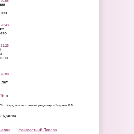
 20:55
ния
трен
 20:43
ке
оево
 23:25
ы
и
июня
 20:08
 лет
сти
20 г.
Учредитель, главный редактор - Смирнов К.М.
а Чудакова.
нала»
Неизвестный Павлов