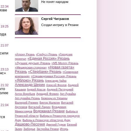
Не понят народом
 22:34
мове
Сергей Чиграков
Создал интригу в Рязани
 19:25
вода
 21:07
осили
«Атрон» Рязань
«Глобус» Рязань
«Городские
«Единая Россия» Рязань
проекты»
«Лучшие друзья» Рязань
«М5 Молл» Рязань
«Новая газета»
«Мещерская сторона»
 23:13
Рязань
«Сбербанк» Рязань
«Северная
нс»
компания»
«Справедливая Россия» Рязань
«Яблоко» Рязань
Александр Чайка
Александр Шерин
 21:32
Андрей
Алексей Фролов
что
Кашаев
Андрей Петруцкий
Андрей Красов
более
Аркадий Фомин
Антон Воробьев
Арт-Лужайка
Арт-лужайка Рязань
Беженцы из Украины
Валерий Рюмин
Виталий
Виктор Малюгин
 21:04
Артемов
Виталий Ларин
Владимир
Водоканал Рязани
Мимоглядов
Выборы в
Рязанской области
Выборы в Рязанскую городскую
тся
Думу
Выборы в Рязанскую областную Думу
Дашково-Песочня
Дмитрий Гудков
Евгений
Заборье
Игорь
Зызин
Застройка Рязани