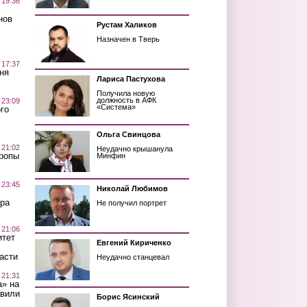
 19:36
нов
Рустам Халиков
Назначен в Тверь
 17:37
ня
Лариса Пастухова
Получила новую
должность в АФК
 23:09
«Система»
го
Ольга Свинцова
 21:02
Неудачно крышанула
Тропы
Минфин
 23:45
Николай Любимов
ра
Не получил портрет
 21:06
итет
Евгений Кириченко
асти
Неудачно станцевал
 21:31
а» на
авили
Борис Ясинский