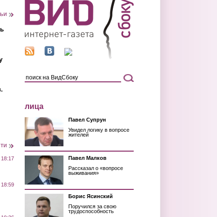
тьи
ть
у
.
лица
Павел Супрун
Увидел логику в вопросе
жителей
сти
Павел Малков
 18:17
Рассказал о «вопросе
выживания»
 18:59
Борис Ясинский
Поручился за свою
трудоспособность