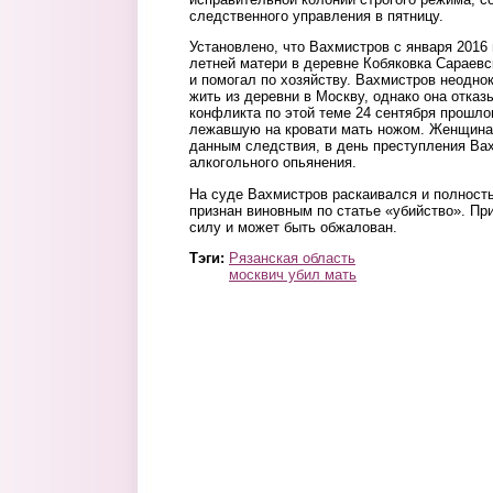
следственного управления в пятницу.
Установлено, что Вахмистров с января 2016 
летней матери в деревне Кобяковка Сараевск
и помогал по хозяйству. Вахмистров неодно
жить из деревни в Москву, однако она отка
конфликта по этой теме 24 сентября прошло
лежавшую на кровати мать ножом. Женщина 
данным следствия, в день преступления Ва
алкогольного опьянения.
На суде Вахмистров раскаивался и полност
признан виновным по статье «убийство». Пр
силу и может быть обжалован.
Тэги:
Рязанская область
москвич убил мать