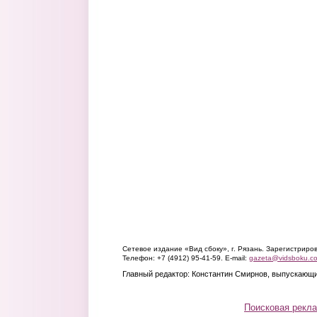
Сетевое издание «Вид сбоку», г. Рязань. Зарегистрир
Телефон: +7 (4912) 95-41-59. E-mail:
gazeta@vidsboku.c
Главный редактор: Константин Смирнов, выпускающи
Поисковая рекл