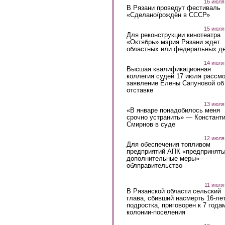
16 июля
В Рязани проведут фестиваль
«Сделано/рождён в СССР»
15 июля
Для реконструкции кинотеатра
«Октябрь» мэрия Рязани ждет
областных или федеральных де
14 июля
Высшая квалификационная
коллегия судей 17 июля рассмо
заявление Елены Сапуновой об
отставке
13 июля
«В январе понадобилось меня
срочно устранить» — Констант
Смирнов в суде
12 июля
Для обеспечения топливом
предприятий АПК «предпринят
дополнительные меры» -
облправительство
11 июля
В Рязанской области сельский
глава, сбивший насмерть 16-ле
подростка, приговорен к 7 года
колонии-поселения