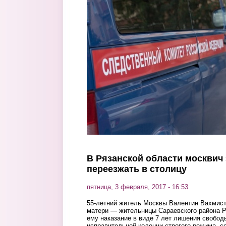
Перейти к основному содержанию
В Рязанской области москвич 
переезжать в столицу
пятница, 3 февраля, 2017 - 16:53
55-летний житель Москвы Валентин Вахмист
матери — жительницы Сараевского района Р
ему наказание в виде 7 лет лишения свобод
исправительной колонии строгого режима, с