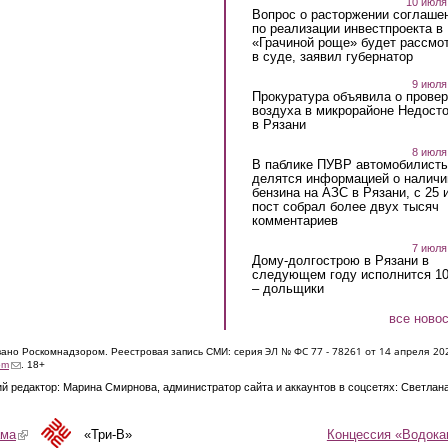
10 июля
Вопрос о расторжении соглаше
по реализации инвестпроекта в
«Грачиной роще» будет рассмо
в суде, заявил губернатор
9 июля
Прокуратура объявила о провер
воздуха в микрорайоне Недост
в Рязани
8 июля
В паблике ПУВР автомобилист
делятся информацией о наличи
бензина на АЗС в Рязани, с 25 
пост собрал более двух тысяч
комментариев
7 июля
Дому-долгострою в Рязани в
следующем году исполнится 10
– дольщики
все ново
ЭЛ № ФС 77 - 7826
1 от 14 апреля 20
овано Роскомнадзором. Реестровая запись СМИ: серия
(link sends e-mail)
om
. 18+
й редактор: Марина Смирнова, администратор сайта и аккаунтов в соцсетях: Светлан
Концессия «Водока
ама
(link is external)
«Три-В»