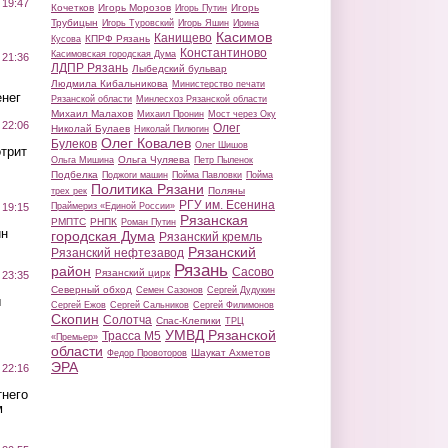
 19:47
Кочетков
Игорь Морозов
Игорь
Игорь Путин
Трубицын
Игорь Туровский
Игорь Яшин
Ирина
Касимов
Канищево
КПРФ Рязань
Кусова
Константиново
Касимовская городская Дума
 21:36
ЛДПР Рязань
Лыбедский бульвар
Людмила Кибальникова
Министерство печати
нег
Рязанской области
Минлесхоз Рязанской области
Михаил Малахов
Михаил Пронин
Мост через Оку
 22:06
Олег
Николай Булаев
Николай Пилюгин
Олег Ковалев
Булеков
Олег Шишов
трит
Ольга Чуляева
Ольга Мишина
Петр Пыленок
Подбелка
Поджоги машин
Пойма Павловки
Пойма
Политика Рязани
Поляны
трех рек
РГУ им. Есенина
Праймериз «Единой России»
 19:15
Рязанская
РМПТС
РНПК
Роман Путин
ин
городская Дума
Рязанский кремль
Рязанский
Рязанский нефтезавод
Рязань
район
Сасово
Рязанский цирк
 23:35
Северный обход
Семен Сазонов
Сергей Дудукин
ы
Сергей Ежов
Сергей Сальников
Сергей Филимонов
Скопин
Солотча
Спас-Клепики
ТРЦ
УМВД Рязанской
Трасса М5
«Премьер»
области
Шаукат Ахметов
Федор Провоторов
ЭРА
 22:16
тнего
м