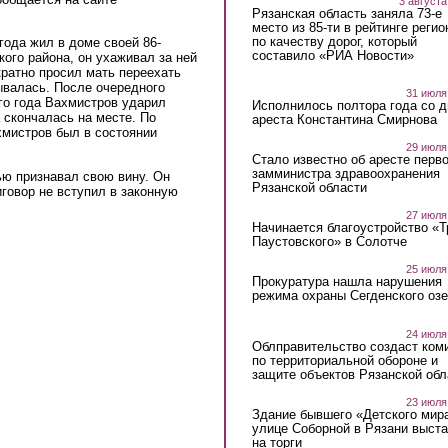
3 августа
Рязанская область заняла 73-е
место из 85-ти в рейтинге регио
по качеству дорог, который
года жил в доме своей 86-
составило «РИА Новости»
ого района, он ухаживал за ней
кратно просил мать переехать
зывалась. После очередного
31 июля
го года Вахмистров ударил
Исполнилось полтора года со д
скончалась на месте. По
ареста Константина Смирнова
хмистров был в состоянии
29 июля
Стало известно об аресте перво
замминистра здравоохранения
ью признавал свою вину. Он
Рязанской области
иговор не вступил в законную
27 июля
Начинается благоустройство «
Паустовского» в Солотче
25 июля
Прокуратура нашла нарушения
режима охраны Сегденского озе
24 июля
Облправительство создаст ком
по территориальной обороне и
защите объектов Рязанской обл
23 июля
Здание бывшего «Детского мир
улице Соборной в Рязани выст
на торги