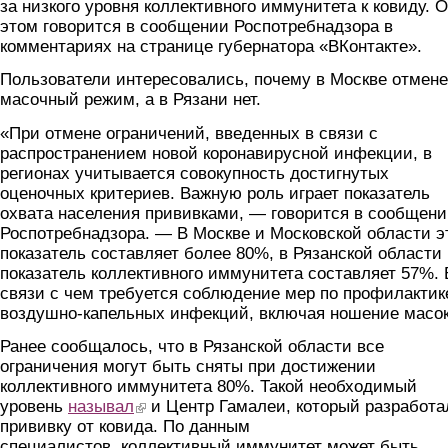
за низкого уровня коллективного иммунитета к ковиду. 
этом говорится в сообщении Роспотребнадзора в
комментариях на странице губернатора «ВКонтакте».
Пользователи интересовались, почему в Москве отмен
масочный режим, а в Рязани нет.
«При отмене ограничений, введенных в связи с
распространением новой коронавирусной инфекции, в
регионах учитывается совокупность достигнутых
оценочных критериев. Важную роль играет показатель
охвата населения прививками, — говорится в сообщен
Роспотребнадзора. — В Москве и Московской области э
показатель составляет более 80%, в Рязанской области
показатель коллективного иммунитета составляет 57%. 
связи с чем требуется соблюдение мер по профилактик
воздушно-капельных инфекций, включая ношение масок
Ранее сообщалось, что в Рязанской области все
ограничения могут быть сняты при достижении
коллективного иммунитета 80%. Такой необходимый
уровень
называл
(link is external)
и Центр Гамалеи, который разработа
прививку от ковида. По данным
специалистов, коллективный иммунитет может быть