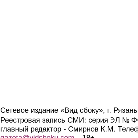
Сетевое издание «Вид сбоку», г. Рязан
ЭЛ № ФС
Реестровая запись СМИ: серия
главный редактор - Смирнов К.М. Телефо
gazeta@vidsboku.com
(link sends e-mail)
. 18+