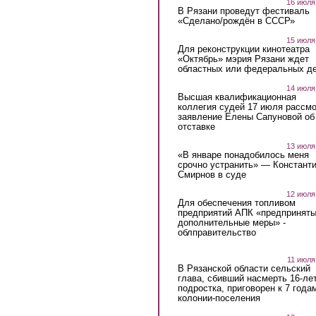
16 июля
В Рязани проведут фестиваль
«Сделано/рождён в СССР»
15 июля
Для реконструкции кинотеатра
«Октябрь» мэрия Рязани ждет
областных или федеральных де
14 июля
Высшая квалификационная
коллегия судей 17 июля рассмо
заявление Елены Сапуновой об
отставке
13 июля
«В январе понадобилось меня
срочно устранить» — Констант
Смирнов в суде
12 июля
Для обеспечения топливом
предприятий АПК «предпринят
дополнительные меры» -
облправительство
11 июля
В Рязанской области сельский
глава, сбивший насмерть 16-ле
подростка, приговорен к 7 года
колонии-поселения