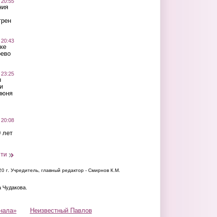
 20:55
ния
трен
 20:43
ке
оево
 23:25
ы
и
июня
 20:08
 лет
сти
20 г.
Учредитель, главный редактор - Смирнов К.М.
а Чудакова.
нала»
Неизвестный Павлов