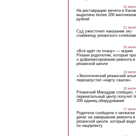
22 июля
На реставрацию мечети в Каси
выделено более 200 миллионов
рублей
21 июля
Суд ужесточил наказание экс-
снабженцу рязанского хлебоза
20 июля
«Всё идёт по плану» — мэрия
Рязани родителям, которые пр
о дофинансировании ремонта в
рязанской школе
19 июля
«Экологический рязанский алья
перезапустил «карту свалок»
18 июля
Рязанский Минздрав сообщил, 
перинатальный центр получит 
200 единиц оборудования
17 июля
Родители сообщили о нехватке
денег на завершение ремонта в
рязанской школе, который веде
по нацпроекту