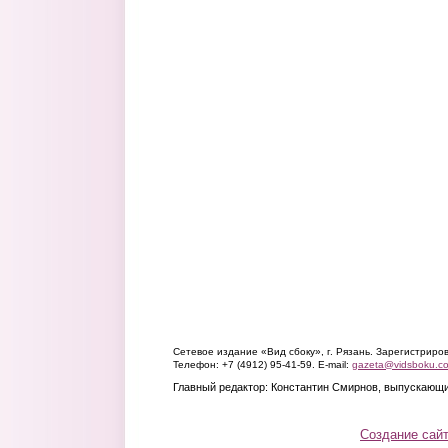
Сетевое издание «Вид сбоку», г. Рязань. Зарегистрир
Телефон: +7 (4912) 95-41-59. E-mail:
gazeta@vidsboku.c
Главный редактор: Константин Смирнов, выпускающи
Создание сай