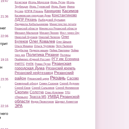
 19:47
Кочетков
Игорь Морозов
Игорь
Игорь Путин
Трубицын
Игорь Туровский
Игорь Яшин
Ирина
Касимов
Канищево
КПРФ Рязань
Кусова
Константиново
Касимовская городская Дума
 21:36
ЛДПР Рязань
Лыбедский бульвар
Людмила Кибальникова
Министерство печати
нег
Рязанской области
Минлесхоз Рязанской области
Михаил Малахов
Михаил Пронин
Мост через Оку
 22:06
Олег
Николай Булаев
Николай Пилюгин
Олег Ковалев
Булеков
Олег Шишов
трит
Ольга Чуляева
Ольга Мишина
Петр Пыленок
Подбелка
Поджоги машин
Пойма Павловки
Пойма
Политика Рязани
Поляны
трех рек
РГУ им. Есенина
Праймериз «Единой России»
 19:15
Рязанская
РМПТС
РНПК
Роман Путин
ин
городская Дума
Рязанский кремль
Рязанский
Рязанский нефтезавод
Рязань
район
Сасово
Рязанский цирк
 23:35
Северный обход
Семен Сазонов
Сергей Дудукин
ы
Сергей Ежов
Сергей Сальников
Сергей Филимонов
Скопин
Солотча
Спас-Клепики
ТРЦ
УМВД Рязанской
Трасса М5
«Премьер»
области
Шаукат Ахметов
Федор Провоторов
ЭРА
 22:16
тнего
м