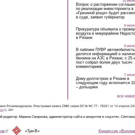
10 июля
Вопрос о расторжении соглаше
по реализации инвестпроекта в
«Грачиной роще» будет рассмо
в суде, заявил губернатор
9 июля
Прокуратура объявила о провер
воздуха в микрорайоне Недост
в Рязани
8 июля
В паблике ПУВР автомобилист
делятся информацией о наличи
бензина на АЗС в Рязани, с 25 
пост собрал более двух тысяч
комментариев
7 июля
Дому-долгострою в Рязани в
следующем году исполнится 10
– дольщики
все ново
ЭЛ № ФС 77 - 7826
1 от 14 апреля 20
овано Роскомнадзором. Реестровая запись СМИ: серия
(link sends e-mail)
om
. 18+
й редактор: Марина Смирнова, администратор сайта и аккаунтов в соцсетях: Светлан
Концессия «Водока
тов
(link is external)
«Три-В»