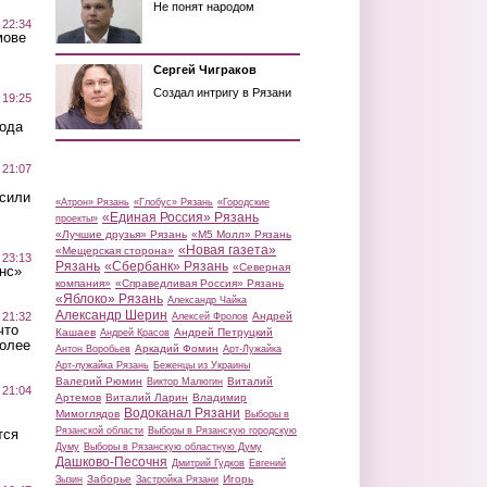
Не понят народом
 22:34
мове
Сергей Чиграков
Создал интригу в Рязани
 19:25
вода
 21:07
осили
«Атрон» Рязань
«Глобус» Рязань
«Городские
«Единая Россия» Рязань
проекты»
«Лучшие друзья» Рязань
«М5 Молл» Рязань
«Новая газета»
«Мещерская сторона»
 23:13
Рязань
«Сбербанк» Рязань
«Северная
нс»
компания»
«Справедливая Россия» Рязань
«Яблоко» Рязань
Александр Чайка
Александр Шерин
 21:32
Андрей
Алексей Фролов
что
Кашаев
Андрей Петруцкий
Андрей Красов
более
Аркадий Фомин
Антон Воробьев
Арт-Лужайка
Арт-лужайка Рязань
Беженцы из Украины
Валерий Рюмин
Виталий
Виктор Малюгин
 21:04
Артемов
Виталий Ларин
Владимир
Водоканал Рязани
Мимоглядов
Выборы в
Рязанской области
Выборы в Рязанскую городскую
тся
Думу
Выборы в Рязанскую областную Думу
Дашково-Песочня
Дмитрий Гудков
Евгений
Заборье
Игорь
Зызин
Застройка Рязани