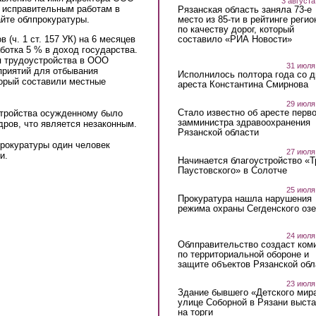
3 августа
к исправительным работам в
Рязанская область заняла 73-е
место из 85-ти в рейтинге регио
айте облпрокуратуры.
по качеству дорог, который
составило «РИА Новости»
(ч. 1 ст. 157 УК) на 6 месяцев
ботка 5 % в доход государства.
 трудоустройства в ООО
31 июля
приятий для отбывания
Исполнилось полтора года со д
торый составили местные
ареста Константина Смирнова
29 июля
Стало известно об аресте перво
тройства осужденному было
замминистра здравоохранения
дров, что является незаконным.
Рязанской области
прокуратуры один человек
27 июля
ти.
Начинается благоустройство «
Паустовского» в Солотче
25 июля
Прокуратура нашла нарушения
режима охраны Сегденского озе
24 июля
Облправительство создаст ком
по территориальной обороне и
защите объектов Рязанской обл
23 июля
Здание бывшего «Детского мир
улице Соборной в Рязани выст
на торги