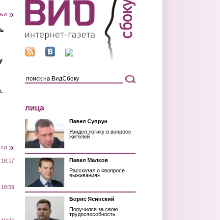
тьи
ть
у
.
лица
Павел Супрун
Увидел логику в вопросе
жителей
сти
Павел Малков
 18:17
Рассказал о «вопросе
выживания»
 18:59
Борис Ясинский
Поручился за свою
трудоспособность