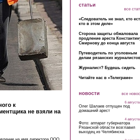
статьи
все ста
«Следователь не знал, кто ес
кто в этом деле»
Сторона защиты обжаловала
продление ареста Константин
Смирнову до конца августа
Путеводитель по уголовным
делам рязанских журналистов
Журналист? Будешь сидеть
Читайте нас в «Телеграме»
новости
все ново
6 августа
ного к
Олег Шалаев отпущен под
домашний арест
ентщика не взяли на
4 августа
Фото: аппарат губернатора
Рязанской области возглавил
выходец из Челябинска
авление на имя директора ООО