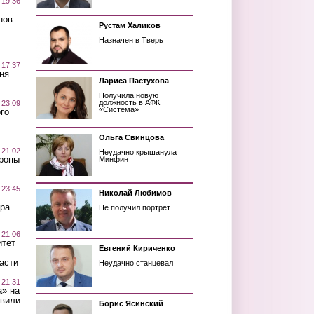
 19:36
нов
Рустам Халиков
Назначен в Тверь
 17:37
ня
Лариса Пастухова
Получила новую
должность в АФК
 23:09
«Система»
го
Ольга Свинцова
 21:02
Неудачно крышанула
Тропы
Минфин
 23:45
Николай Любимов
ра
Не получил портрет
 21:06
итет
Евгений Кириченко
асти
Неудачно станцевал
 21:31
а» на
авили
Борис Ясинский