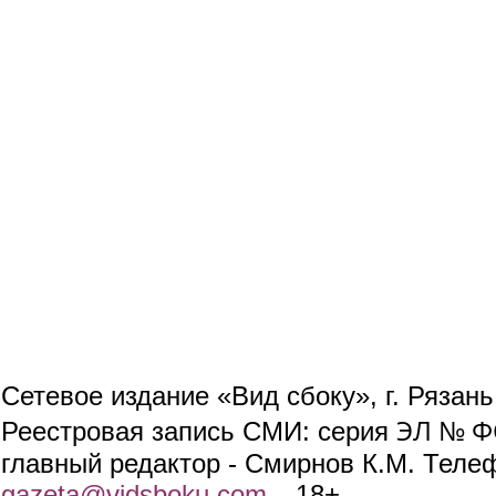
Сетевое издание «Вид сбоку», г. Рязан
ЭЛ № ФС
Реестровая запись СМИ: серия
главный редактор - Смирнов К.М. Телефо
gazeta@vidsboku.com
(link sends e-mail)
. 18+