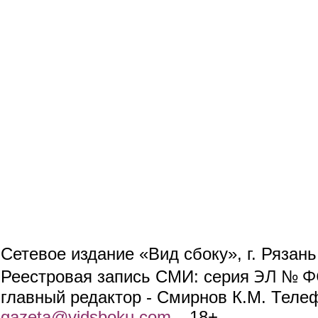
Сетевое издание «Вид сбоку», г. Рязан
ЭЛ № ФС
Реестровая запись СМИ: серия
главный редактор - Смирнов К.М. Телефо
gazeta@vidsboku.com
(link sends e-mail)
. 18+