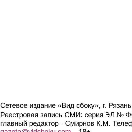
Сетевое издание «Вид сбоку», г. Рязан
ЭЛ № ФС
Реестровая запись СМИ: серия
главный редактор - Смирнов К.М. Телефо
gazeta@vidsboku.com
(link sends e-mail)
. 18+