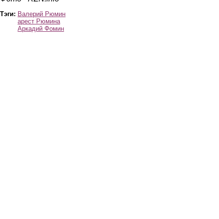
Тэги:
Валерий Рюмин
арест Рюмина
Аркадий Фомин