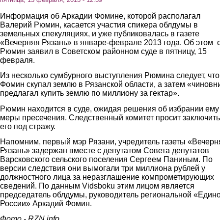
Информация об Аркадии Фомине, которой располагал
Валерий Рюмин, касается участия спикера облдумы в
земельных спекуляциях, и уже публиковалась в газете
«Вечерняя Рязань» в январе-феврале 2013 года. Об этом 
Рюмин заявил в Советском районном суде в пятницу, 15
февраля.
Из несколько сумбурного выступления Рюмина следует, что
Фомин скупал землю в Рязанской области, а затем «чиновн
предлагал купить землю по миллиону за гектар».
Рюмин находится в суде, ожидая решения об избрании ему
меры пресечения. Следственный комитет просит заключить
его под стражу.
Напомним, первый мэр Рязани, учредитель газеты «Вечерн
Рязань» задержан вместе с депутатом Совета депутатов
Варсковского сельского поселения Сергеем Паниным. По
версии следствия они вымогали три миллиона рублей у
должностного лица за неразглашение компрометирующих
сведений. По данным Vidsboku этим лицом является
председатель облдумы, руководитель региональной «Един
России» Аркадий Фомин.
Фото - RZN.info