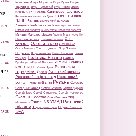
 21:04
Кочетков
Игорь Морозов
Игорь
Игорь Путин
Трубицын
Игорь Туровский
Игорь Яшин
Ирина
Касимов
Канищево
КПРФ Рязань
Кусова
тся
Константиново
Касимовская городская Дума
ЛДПР Рязань
Лыбедский бульвар
Людмила Кибальникова
Министерство печати
 19:47
Рязанской области
Минлесхоз Рязанской области
Михаил Малахов
Михаил Пронин
Мост через Оку
Олег
Николай Булаев
Николай Пилюгин
 21:36
Олег Ковалев
Булеков
Олег Шишов
Ольга Чуляева
Ольга Мишина
Петр Пыленок
Подбелка
Поджоги машин
Пойма Павловки
Пойма
нег
Политика Рязани
Поляны
трех рек
РГУ им. Есенина
Праймериз «Единой России»
 22:06
Рязанская
РМПТС
РНПК
Роман Путин
трит
городская Дума
Рязанский кремль
Рязанский
Рязанский нефтезавод
Рязань
район
Сасово
Рязанский цирк
 19:15
Северный обход
Семен Сазонов
Сергей Дудукин
Сергей Ежов
Сергей Сальников
Сергей Филимонов
ин
Скопин
Солотча
Спас-Клепики
ТРЦ
УМВД Рязанской
Трасса М5
«Премьер»
области
Шаукат Ахметов
Федор Провоторов
ЭРА
 23:35
ы