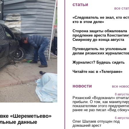
статьи
все ста
«Следователь не знал, кто ес
кто в этом деле»
Сторона защиты обжаловала
продление ареста Константин
Смирнову до конца августа
Путеводитель по уголовным
делам рязанских журналистов
Журналист? Будешь сидеть
Читайте нас в «Телеграме»
новости
все ново
8 августа
Рязанский «Водоканал» отчита
прибыли. О том, как манипулир
показателями этого предприяти
ранее не раз писал «Вид сбоку
овке «Шереметьево»
6 августа
Олег Шалаев отпущен под
альные данные
домашний арест