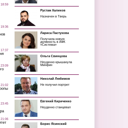
 18:59
Рустам Халиков
Назначен в Тверь
 19:36
Лариса Пастухова
нов
Получила новую
должность в АФК
«Система»
 17:37
ня
Ольга Свинцова
Неудачно крышанула
Минфин
 23:09
го
Николай Любимов
Не получил портрет
 21:02
Тропы
Евгений Кириченко
 23:45
Неудачно станцевал
ра
 21:06
итет
Борис Ясинский