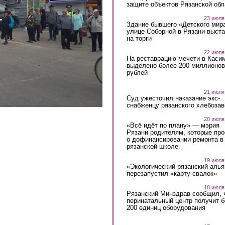
защите объектов Рязанской обл
23 июля
Здание бывшего «Детского мир
улице Соборной в Рязани выст
на торги
22 июля
На реставрацию мечети в Каси
выделено более 200 миллионов
рублей
21 июля
Суд ужесточил наказание экс-
снабженцу рязанского хлебоза
20 июля
«Всё идёт по плану» — мэрия
Рязани родителям, которые пр
о дофинансировании ремонта в
рязанской школе
19 июля
«Экологический рязанский алья
перезапустил «карту свалок»
18 июля
Рязанский Минздрав сообщил, 
перинатальный центр получит 
200 единиц оборудования