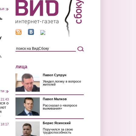
тьи
ть
у
.
лица
Павел Супрун
Увидел логику в вопросе
жителей
сти
Павел Малков
 21:43
лся о
Рассказал о «вопросе
уют
выживания»
я
»
Борис Ясинский
 18:17
Поручился за свою
трудоспособность