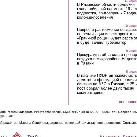
11 июля
В Рязанской области сельский
глава, сбивший насмерть 16-ле
подростка, приговорен к 7 года
колонии-поселения
10 июля
Вопрос о расторжении соглаше
по реализации инвестпроекта в
«Грачиной роще» будет рассмо
в суде, заявил губернатор
9 июля
Прокуратура объявила о провер
воздуха в микрорайоне Недост
в Рязани
8 июля
В паблике ПУВР автомобилист
делятся информацией о наличи
бензина на АЗС в Рязани, с 25 
пост собрал более двух тысяч
комментариев
все ново
ЭЛ № ФС 77 - 7826
1 от 14 апреля 20
овано Роскомнадзором. Реестровая запись СМИ: серия
(link sends e-mail)
om
. 18+
й редактор: Марина Смирнова, администратор сайта и аккаунтов в соцсетях: Светлан
Концессия «Водока