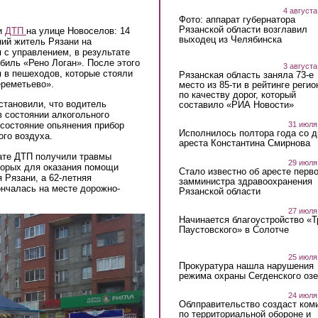
4 августа
Фото: аппарат губернатора
Рязанской области возглавил
и
ДТП
на улице Новоселов: 14
выходец из Челябинска
тний житель Рязани на
 с управлением, в результате
биль «Рено Логан». После этого
3 августа
 в пешеходов, которые стояли
Рязанская область заняла 73-е
ереметьево».
место из 85-ти в рейтинге регио
по качеству дорог, который
тановили, что водитель
составило «РИА Новости»
 состоянии алкогольного
31 июля
 состояние опьянения прибор
Исполнилось полтора года со д
ого воздуха.
ареста Константина Смирнова
ате ДТП получили травмы
29 июля
оторых для оказания помощи
Стало известно об аресте перво
 Рязани, а 62-летняя
замминистра здравоохранения
ончалась на месте дорожно-
Рязанской области
27 июля
Начинается благоустройство «
Паустовского» в Солотче
25 июля
Прокуратура нашла нарушения
режима охраны Сегденского озе
24 июля
Облправительство создаст ком
по территориальной обороне и