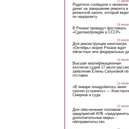
17 июля
Родители сообщили о нехватке
денег на завершение ремонта в
рязанской школе, который веде
по нацпроекту
16 июля
В Рязани проведут фестиваль
«Сделано/рождён в СССР»
15 июля
Для реконструкции кинотеатра
«Октябрь» мэрия Рязани ждет
областных или федеральных де
14 июля
Высшая квалификационная
коллегия судей 17 июля рассмо
заявление Елены Сапуновой об
отставке
13 июля
«В январе понадобилось меня
срочно устранить» — Констант
Смирнов в суде
12 июля
Для обеспечения топливом
предприятий АПК «предпринят
дополнительные меры» -
облправительство