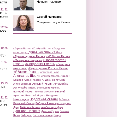
Не понят народом
асти
 21:31
а» на
авили
Сергей Чиграков
Создал интригу в Рязани
 22:34
мове
 19:25
«Атрон» Рязань
«Глобус» Рязань
«Городские
«Единая Россия» Рязань
проекты»
вода
«Лучшие друзья» Рязань
«М5 Молл» Рязань
«Новая газета»
«Мещерская сторона»
 21:07
Рязань
«Сбербанк» Рязань
«Северная
компания»
«Справедливая Россия» Рязань
осили
«Яблоко» Рязань
Александр Чайка
Александр Шерин
Андрей
Алексей Фролов
Кашаев
Андрей Петруцкий
Андрей Красов
 23:13
Аркадий Фомин
Антон Воробьев
Арт-Лужайка
нс»
Арт-лужайка Рязань
Беженцы из Украины
Валерий Рюмин
Виталий
Виктор Малюгин
Артемов
Виталий Ларин
Владимир
 21:32
Водоканал Рязани
Мимоглядов
Выборы в
что
Рязанской области
Выборы в Рязанскую городскую
более
Думу
Выборы в Рязанскую областную Думу
Дашково-Песочня
Дмитрий Гудков
Евгений
Заборье
Игорь
Зызин
Застройка Рязани