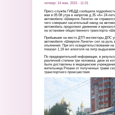
четверг, 14 мая, 2015 - 11:01
Пресс-служба ГИБДД сообщила подробност
мая в 05:08 утра в напротив д.35 «А» 24-ле
автомобиле «Шевроле Лачети» не справился
чего совершил касательный наезд на автомо
автомобиль продолжил движение и врезался
на остановке общественного транспорта «Ш
Прибывшие на место ДТП инспекторы ДПС ус
автомобиля «Шевроле Лачети» сел за руль в
опьянения. При его освидетельствовании на
показал 1,19 мл алкоголя на литр выдыхаем
По предварительной информации, в результ
различной степени три человека: двое из к
были доставлены в медицинские учреждения
жительница Рязани от полученных травм ск
транспортного происшествия.
2.jpg