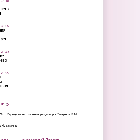
 22:16
тнего
м
 20:55
ния
трен
 20:43
ке
оево
 23:25
ы
и
июня
сти
20 г.
Учредитель, главный редактор - Смирнов К.М.
а Чудакова.
нала»
Неизвестный Павлов