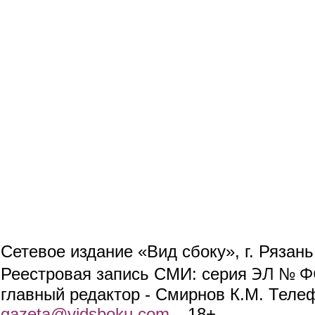
Сетевое издание «Вид сбоку», г. Рязан
ЭЛ № ФС
Реестровая запись СМИ: серия
главный редактор - Смирнов К.М. Телефо
gazeta@vidsboku.com
(link sends e-mail)
. 18+