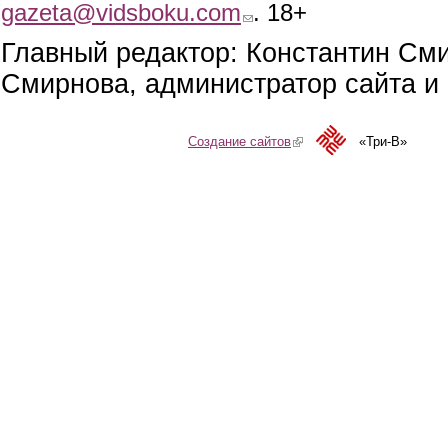
gazeta@vidsboku.com
(link sends e-mail)
. 18+
Главный редактор: Константин См
Смирнова, администратор сайта и 
Создание сайтов
(link is external)
«Три-В»