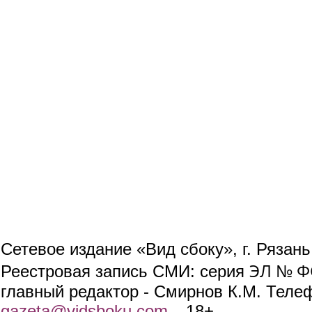
Сетевое издание «Вид сбоку», г. Рязан
ЭЛ № ФС
Реестровая запись СМИ: серия
главный редактор - Смирнов К.М. Телефо
gazeta@vidsboku.com
(link sends e-mail)
. 18+