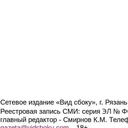
Сетевое издание «Вид сбоку», г. Рязан
ЭЛ № ФС
Реестровая запись СМИ: серия
главный редактор - Смирнов К.М. Телефо
gazeta@vidsboku.com
(link sends e-mail)
. 18+