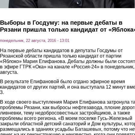
Выборы в Госдуму: на первые дебаты в
Рязани пришла только кандидат от «Яблока
понедельник, 22 августа, 2016 - 13:01
На первые дебаты кандидатов в депутаты Госдумы от
Рязанской области пришла только кандидат от партии
«Яблоко» Мария Епифанова. Дебаты должны были состоят
в эфире ГТРК «Ока» на канале «Россия-24» в понедельник,
августа.
В результате Епифановой было отдано эфирное время
кандидатов от других партий, и она выступала 12 минут вм
3.
В ходе своего выступления Мария Епифанова затронула т
проблемы Рязани, как выбросы нефтезавода, плохие дорог
ливневки, тему недобросовестных застройщиков, а также
проблемы всего региона. «В моем поселке Гусь-Железный
закрыли областной детский санаторий и Дом культуры, кот
размещались в зданиях усадьбы Баташевых, потому что не
денег на их реконструкцию и неизвестно, когда они появятс