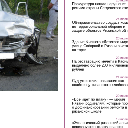
25 июля
Прокуратура нашла нарушения
режима охраны Сегденского озе
24 июля
Облправительство создаст ком
по территориальной обороне и
защите объектов Рязанской обл
23 июля
Здание бывшего «Детского мир
улице Соборной в Рязани выст
на торги
22 июля
На реставрацию мечети в Каси
выделено более 200 миллионов
рублей
21 июля
Суд ужесточил наказание экс-
снабженцу рязанского хлебоза
20 июля
«Всё идёт по плану» — мэрия
Рязани родителям, которые пр
о дофинансировании ремонта в
рязанской школе
19 июля
«Экологический рязанский алья
перезапустил «карту свалок»