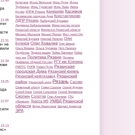
 23:45
Кочетков
Игорь Морозов
Игорь
Игорь Путин
Трубицын
Игорь Туровский
Игорь Яшин
Ирина
ра
Касимов
Канищево
КПРФ Рязань
Кусова
Константиново
Касимовская городская Дума
 21:06
ЛДПР Рязань
Лыбедский бульвар
итет
Людмила Кибальникова
Министерство печати
Рязанской области
Минлесхоз Рязанской области
асти
Михаил Малахов
Михаил Пронин
Мост через Оку
Олег
Николай Булаев
Николай Пилюгин
 21:31
Олег Ковалев
Булеков
а» на
Олег Шишов
авили
Ольга Чуляева
Ольга Мишина
Петр Пыленок
Подбелка
Поджоги машин
Пойма Павловки
Пойма
Политика Рязани
Поляны
трех рек
 22:34
РГУ им. Есенина
Праймериз «Единой России»
мове
Рязанская
РМПТС
РНПК
Роман Путин
городская Дума
Рязанский кремль
Рязанский
Рязанский нефтезавод
Рязань
район
 19:25
Сасово
Рязанский цирк
Северный обход
Семен Сазонов
Сергей Дудукин
вода
Сергей Ежов
Сергей Сальников
Сергей Филимонов
Скопин
Солотча
Спас-Клепики
ТРЦ
УМВД Рязанской
 21:07
Трасса М5
«Премьер»
области
Шаукат Ахметов
Федор Провоторов
осили
ЭРА
 23:13
нс»