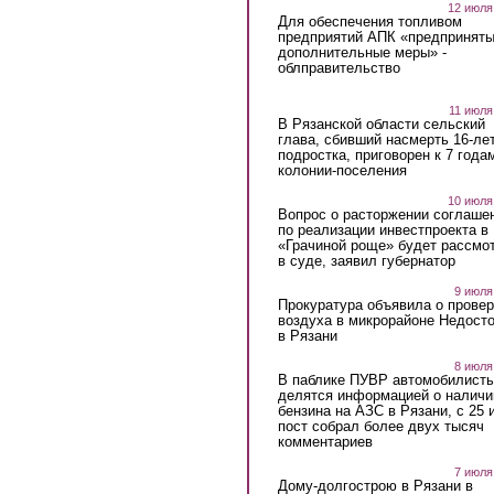
12 июля
Для обеспечения топливом
предприятий АПК «предпринят
дополнительные меры» -
облправительство
11 июля
В Рязанской области сельский
глава, сбивший насмерть 16-ле
подростка, приговорен к 7 года
колонии-поселения
10 июля
Вопрос о расторжении соглаше
по реализации инвестпроекта в
«Грачиной роще» будет рассмо
в суде, заявил губернатор
9 июля
Прокуратура объявила о провер
воздуха в микрорайоне Недост
в Рязани
8 июля
В паблике ПУВР автомобилист
делятся информацией о наличи
бензина на АЗС в Рязани, с 25 
пост собрал более двух тысяч
комментариев
7 июля
Дому-долгострою в Рязани в