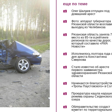
еще по теме
Олег Шалаев отпущен под
домашний арест
Фото: аппарат губернатора
Рязанской области возглав
выходец из Челябинска
Рязанская область заняла 7
место из 85-ти в рейтинге
регионов по качеству дорог,
который составило «РИА
Новости»
Исполнилось полтора года 
дня ареста Константина
Смирнова
Стало известно об аресте
первого замминистра
здравоохранения Рязанско
области
Начинается благоустройств
«Тропы Паустовского» в Со
Прокуратура нашла наруш
режима охраны Сегденского
озера
Облправительство создаст
комитет по территориально