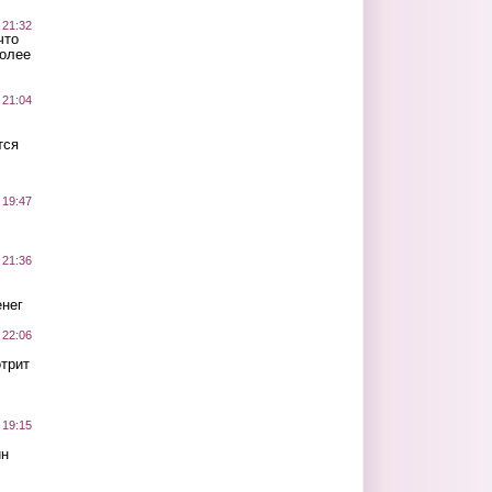
 21:32
что
более
 21:04
тся
 19:47
 21:36
нег
 22:06
трит
 19:15
ин