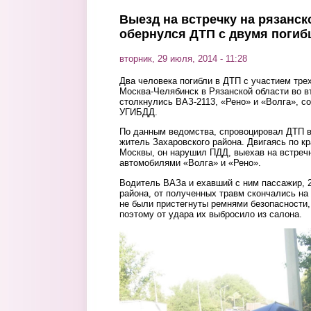
Выезд на встречку на рязанск
обернулся ДТП с двумя поги
вторник, 29 июля, 2014 - 11:28
Два человека погибли в ДТП с участием тре
Москва-Челябинск в Рязанской области во вт
столкнулись ВАЗ-2113, «Рено» и «Волга», с
УГИБДД.
По данным ведомства, спровоцировал ДТП в
житель Захаровского района. Двигаясь по к
Москвы, он нарушил ПДД, выехав на встречн
автомобилями «Волга» и «Рено».
Водитель ВАЗа и ехавший с ним пассажир, 
района, от полученных травм скончались на
не были пристегнуты ремнями безопасности,
поэтому от удара их выбросило из салона.
2.jpg