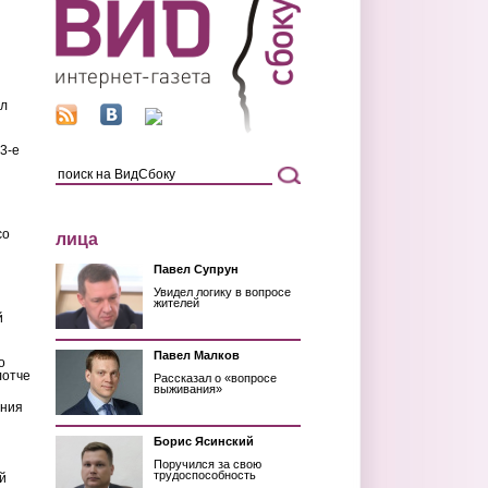
ил
3-е
со
лица
Павел Супрун
Увидел логику в вопросе
жителей
й
Павел Малков
о
лотче
Рассказал о «вопросе
выживания»
ения
Борис Ясинский
Поручился за свою
трудоспособность
й