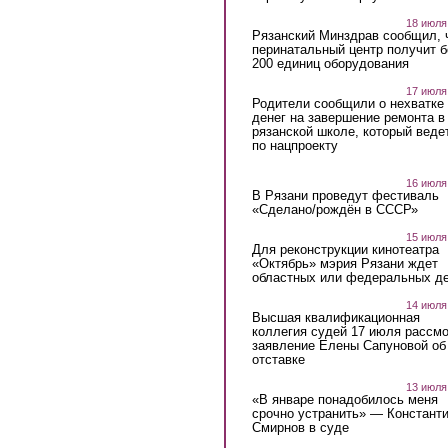
18 июля
Рязанский Минздрав сообщил, 
перинатальный центр получит 
200 единиц оборудования
17 июля
Родители сообщили о нехватке
денег на завершение ремонта в
рязанской школе, который веде
по нацпроекту
16 июля
В Рязани проведут фестиваль
«Сделано/рождён в СССР»
15 июля
Для реконструкции кинотеатра
«Октябрь» мэрия Рязани ждет
областных или федеральных де
14 июля
Высшая квалификационная
коллегия судей 17 июля рассмо
заявление Елены Сапуновой об
отставке
13 июля
«В январе понадобилось меня
срочно устранить» — Констант
Смирнов в суде