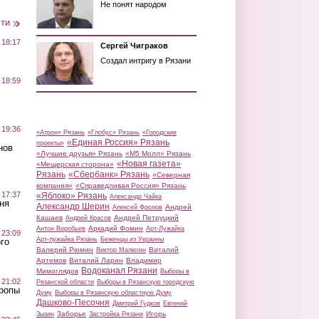
Не понят народом
сти
 18:17
Сергей Чиграков
Создал интригу в Рязани
 18:59
 19:36
«Атрон» Рязань
«Глобус» Рязань
«Городские
«Единая Россия» Рязань
проекты»
нов
«Лучшие друзья» Рязань
«М5 Молл» Рязань
«Новая газета»
«Мещерская сторона»
Рязань
«Сбербанк» Рязань
«Северная
компания»
«Справедливая Россия» Рязань
 17:37
«Яблоко» Рязань
Александр Чайка
ня
Александр Шерин
Андрей
Алексей Фролов
Кашаев
Андрей Петруцкий
Андрей Красов
Аркадий Фомин
Антон Воробьев
Арт-Лужайка
 23:09
Арт-лужайка Рязань
Беженцы из Украины
го
Валерий Рюмин
Виталий
Виктор Малюгин
Артемов
Виталий Ларин
Владимир
Водоканал Рязани
Мимоглядов
Выборы в
 21:02
Рязанской области
Выборы в Рязанскую городскую
Тропы
Думу
Выборы в Рязанскую областную Думу
Дашково-Песочня
Дмитрий Гудков
Евгений
Заборье
Игорь
Зызин
Застройка Рязани