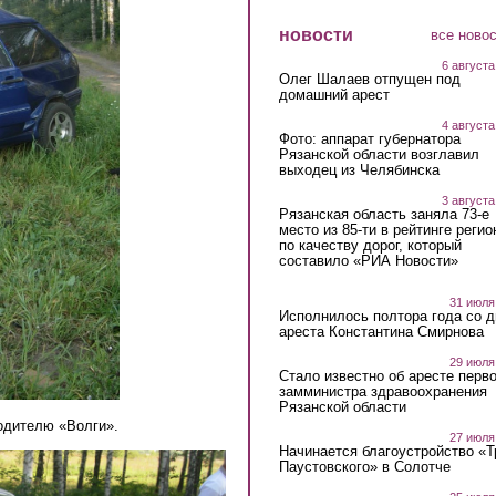
новости
все ново
6 августа
Олег Шалаев отпущен под
домашний арест
4 августа
Фото: аппарат губернатора
Рязанской области возглавил
выходец из Челябинска
3 августа
Рязанская область заняла 73-е
место из 85-ти в рейтинге регио
по качеству дорог, который
составило «РИА Новости»
31 июля
Исполнилось полтора года со д
ареста Константина Смирнова
29 июля
Стало известно об аресте перво
замминистра здравоохранения
Рязанской области
одителю «Волги».
27 июля
Начинается благоустройство «
Паустовского» в Солотче