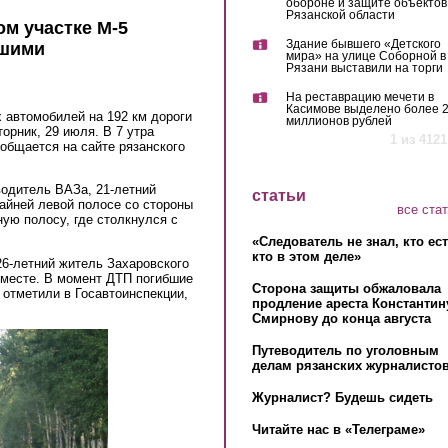
обороне и защите объектов
Рязанской области
ом участке М-5
Здание бывшего «Детского
бшими
мира» на улице Соборной в
Рязани выставили на торги
На реставрацию мечети в
Касимове выделено более 
х автомобилей на 192 км дороги
миллионов рублей
орник, 29 июля. В 7 утра
1 из 4121
ообщается на сайте рязанского
одитель ВАЗа, 21-летний
статьи
райней левой полосе со стороны
все ста
ую полосу, где столкнулся с
«Следователь не знал, кто ес
кто в этом деле»
26-летний житель Захаровского
 месте. В момент ДТП погибшие
Сторона защиты обжаловала
 отметили в Госавтоинспекции,
продление ареста Константин
Смирнову до конца августа
Путеводитель по уголовным
делам рязанских журналистов
Журналист? Будешь сидеть
Читайте нас в «Телеграме»