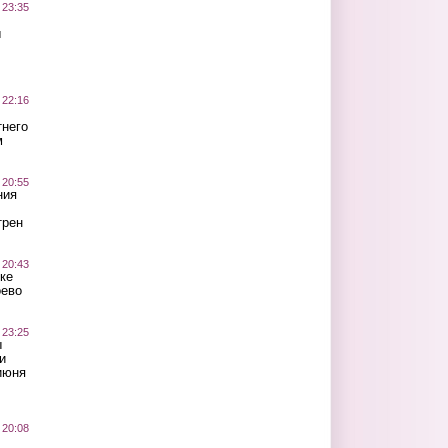
 23:35
ы
 22:16
тнего
м
 20:55
ния
трен
 20:43
ке
оево
 23:25
ы
и
июня
 20:08