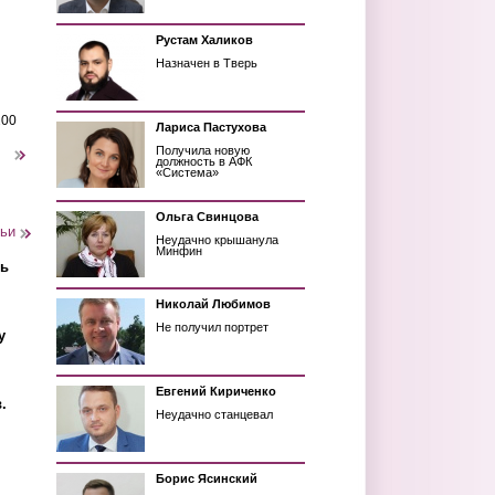
Рустам Халиков
Назначен в Тверь
200
Лариса Пастухова
Получила новую
следующая ›
должность в АФК
«Система»
Ольга Свинцова
тьи
Неудачно крышанула
Минфин
ть
Николай Любимов
Не получил портрет
у
Евгений Кириченко
.
Неудачно станцевал
Борис Ясинский