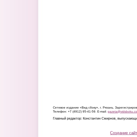
Сетевое издание «Вид сбоку», г. Рязань. Зарегистрир
Телефон: +7 (4912) 95-41-59. E-mail:
gazeta@vidsboku.c
Главный редактор: Константин Смирнов, выпускающи
Создание сай