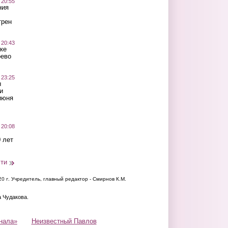
 20:55
ния
трен
 20:43
ке
оево
 23:25
ы
и
июня
 20:08
 лет
сти
20 г.
Учредитель, главный редактор - Смирнов К.М.
а Чудакова.
нала»
Неизвестный Павлов