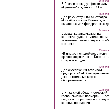
16 июля
В Рязани проведут фестиваль
«Сделано/рождён в СССР»
15 июля
Для реконструкции кинотеатра
«Октябрь» мэрия Рязани ждет
областных или федеральных де
14 июля
Высшая квалификационная
коллегия судей 17 июля рассмо
заявление Елены Сапуновой об
отставке
13 июля
«В январе понадобилось меня
срочно устранить» — Констант
Смирнов в суде
12 июля
Для обеспечения топливом
предприятий АПК «предпринят
дополнительные меры» -
облправительство
11 июля
В Рязанской области сельский
глава, сбивший насмерть 16-ле
подростка, приговорен к 7 года
колонии-поселения