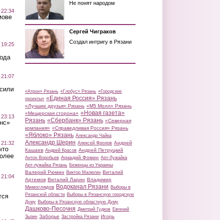
Не понят народом
 22:34
мове
Сергей Чиграков
Создал интригу в Рязани
 19:25
вода
 21:07
осили
«Атрон» Рязань
«Глобус» Рязань
«Городские
«Единая Россия» Рязань
проекты»
«Лучшие друзья» Рязань
«М5 Молл» Рязань
«Новая газета»
«Мещерская сторона»
 23:13
Рязань
«Сбербанк» Рязань
«Северная
нс»
компания»
«Справедливая Россия» Рязань
«Яблоко» Рязань
Александр Чайка
Александр Шерин
 21:32
Андрей
Алексей Фролов
что
Кашаев
Андрей Петруцкий
Андрей Красов
более
Аркадий Фомин
Антон Воробьев
Арт-Лужайка
Арт-лужайка Рязань
Беженцы из Украины
Валерий Рюмин
Виталий
Виктор Малюгин
 21:04
Артемов
Виталий Ларин
Владимир
Водоканал Рязани
Мимоглядов
Выборы в
Рязанской области
Выборы в Рязанскую городскую
тся
Думу
Выборы в Рязанскую областную Думу
Дашково-Песочня
Дмитрий Гудков
Евгений
Заборье
Игорь
Зызин
Застройка Рязани