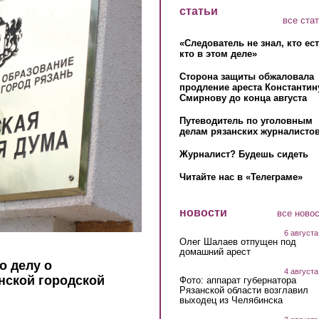
статьи
все ста
«Следователь не знал, кто ес
кто в этом деле»
Сторона защиты обжаловала
продление ареста Константин
Смирнову до конца августа
Путеводитель по уголовным
делам рязанских журналистов
Журналист? Будешь сидеть
Читайте нас в «Телеграме»
новости
все ново
6 августа
Олег Шалаев отпущен под
домашний арест
о делу о
4 августа
нской городской
Фото: аппарат губернатора
Рязанской области возглавил
выходец из Челябинска