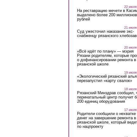
22 июля
На реставрацию мечети в Каси
выделено более 200 миллионов
рублей
21 июля
Суд ужесточил наказание экс-
снабженцу рязанского хлебоза
20 июля
«Всё идёт по плану» — мэрия
Рязани родителям, которые пр
о дофинансировании ремонта в
рязанской школе
19 июля
«Экологический рязанский алья
перезапустил «карту свалок»
18 июля
Рязанский Минздрав сообщил, 
перинатальный центр получит 
200 единиц оборудования
17 июля
Родители сообщили о нехватке
денег на завершение ремонта в
рязанской школе, который веде
по нацпроекту