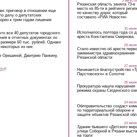
3 августа
Рязанская область заняла 73-е
место из 85-ти в рейтинге регио
нес приговор в отношении еще
по качеству дорог, который
по делу о депутатских
составило «РИА Новости»
орен к трем годам лишения
31 июля
Исполнилось полтора года со д
то все 40 депутатов городского
ареста Константина Смирнова
ния в отчетных документах по
размере 60 тыс. рублей. Однако
29 июля
некоторых из них.
Стало известно об аресте перво
замминистра здравоохранения
е Орешиной, Дмитрию Панкину,
Рязанской области
27 июля
am
(link is external)
Начинается благоустройство «
Паустовского» в Солотче
25 июля
Прокуратура нашла нарушения
режима охраны Сегденского озе
24 июля
Облправительство создаст ком
по территориальной обороне и
защите объектов Рязанской обл
23 июля
Здание бывшего «Детского мир
улице Соборной в Рязани выст
на торги