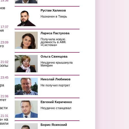
 19:36
нов
Рустам Халиков
Назначен в Тверь
 17:37
ня
Лариса Пастухова
Получила новую
должность в АФК
 23:09
«Система»
го
Ольга Свинцова
 21:02
Неудачно крышанула
Тропы
Минфин
 23:45
Николай Любимов
ра
Не получил портрет
 21:06
итет
Евгений Кириченко
асти
Неудачно станцевал
 21:31
а» на
авили
Борис Ясинский