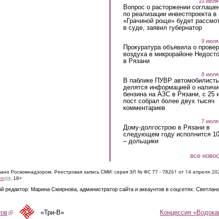
10 июля
Вопрос о расторжении соглаше
по реализации инвестпроекта в
«Грачиной роще» будет рассмо
в суде, заявил губернатор
9 июля
Прокуратура объявила о провер
воздуха в микрорайоне Недост
в Рязани
8 июля
В паблике ПУВР автомобилист
делятся информацией о наличи
бензина на АЗС в Рязани, с 25 
пост собрал более двух тысяч
комментариев
7 июля
Дому-долгострою в Рязани в
следующем году исполнится 10
– дольщики
все ново
ЭЛ № ФС 77 - 7826
1 от 14 апреля 20
овано Роскомнадзором. Реестровая запись СМИ: серия
(link sends e-mail)
om
. 18+
й редактор: Марина Смирнова, администратор сайта и аккаунтов в соцсетях: Светлан
Концессия «Водока
тов
(link is external)
«Три-В»