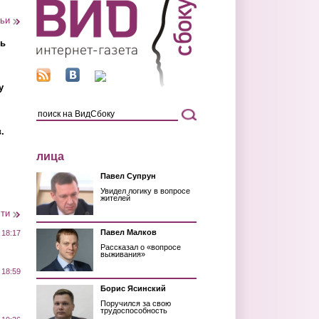
тьи
ть
у
.
лица
Павел Супрун
Увидел логику в вопросе
жителей
сти
Павел Малков
 18:17
Рассказал о «вопросе
выживания»
 18:59
Борис Ясинский
Поручился за свою
трудоспособность