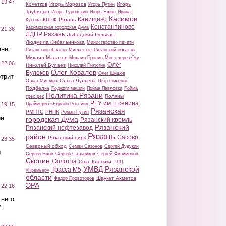
 19:47
Кочетков
Игорь Морозов
Игорь
Игорь Путин
Трубицын
Игорь Туровский
Игорь Яшин
Ирина
Касимов
Канищево
КПРФ Рязань
Кусова
Константиново
Касимовская городская Дума
 21:36
ЛДПР Рязань
Лыбедский бульвар
Людмила Кибальникова
Министерство печати
нег
Рязанской области
Минлесхоз Рязанской области
Михаил Малахов
Михаил Пронин
Мост через Оку
 22:06
Олег
Николай Булаев
Николай Пилюгин
Олег Ковалев
Булеков
Олег Шишов
трит
Ольга Чуляева
Ольга Мишина
Петр Пыленок
Подбелка
Поджоги машин
Пойма Павловки
Пойма
Политика Рязани
Поляны
трех рек
РГУ им. Есенина
Праймериз «Единой России»
 19:15
Рязанская
РМПТС
РНПК
Роман Путин
ин
городская Дума
Рязанский кремль
Рязанский
Рязанский нефтезавод
Рязань
район
Сасово
Рязанский цирк
 23:35
Северный обход
Семен Сазонов
Сергей Дудукин
ы
Сергей Ежов
Сергей Сальников
Сергей Филимонов
Скопин
Солотча
Спас-Клепики
ТРЦ
УМВД Рязанской
Трасса М5
«Премьер»
области
Шаукат Ахметов
Федор Провоторов
ЭРА
 22:16
тнего
м