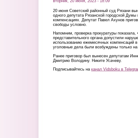
вторник, 20 июня, 2023 - 18:09
20 июня Советский районный суд Рязани вы
одного депутата Рязанской городской Думы 
компенсациях. Депутат Павел Ахунов пригов
свободы условно.
Напомним, проверка прокуратуры показала, ч
представительного органа допустили наруше
использованию ежемесячных компенсаций в 
уголовные дела были возбуждены только на 
Ранее приговор был вынесен депутатам Инн
Дмитрию Володину. Никите Усачеву.
Подписывайтесь на
канал Vidsboku в Telegr