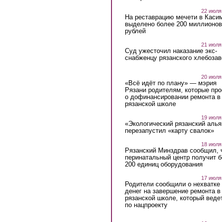
22 июля
На реставрацию мечети в Каси
выделено более 200 миллионов
рублей
21 июля
Суд ужесточил наказание экс-
снабженцу рязанского хлебоза
20 июля
«Всё идёт по плану» — мэрия
Рязани родителям, которые пр
о дофинансировании ремонта в
рязанской школе
19 июля
«Экологический рязанский алья
перезапустил «карту свалок»
18 июля
Рязанский Минздрав сообщил, 
перинатальный центр получит 
200 единиц оборудования
17 июля
Родители сообщили о нехватке
денег на завершение ремонта в
рязанской школе, который веде
по нацпроекту