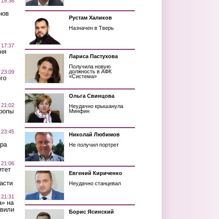
 19:36
нов
Рустам Халиков
Назначен в Тверь
 17:37
ня
Лариса Пастухова
Получила новую
должность в АФК
 23:09
«Система»
го
Ольга Свинцова
 21:02
Неудачно крышанула
Тропы
Минфин
 23:45
Николай Любимов
ра
Не получил портрет
 21:06
итет
Евгений Кириченко
асти
Неудачно станцевал
 21:31
а» на
авили
Борис Ясинский