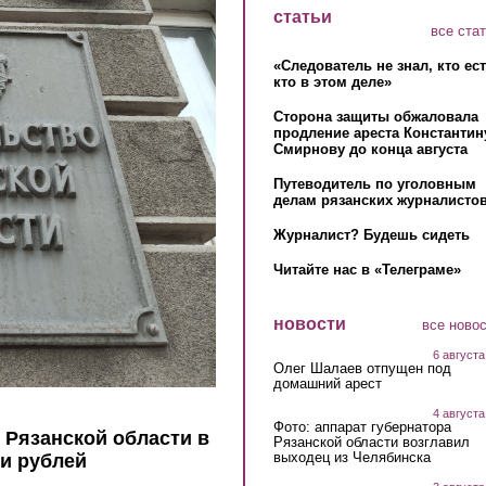
статьи
все ста
«Следователь не знал, кто ес
кто в этом деле»
Сторона защиты обжаловала
продление ареста Константин
Смирнову до конца августа
Путеводитель по уголовным
делам рязанских журналистов
Журналист? Будешь сидеть
Читайте нас в «Телеграме»
новости
все ново
6 августа
Олег Шалаев отпущен под
домашний арест
4 августа
Фото: аппарат губернатора
Рязанской области в
Рязанской области возглавил
выходец из Челябинска
чи рублей