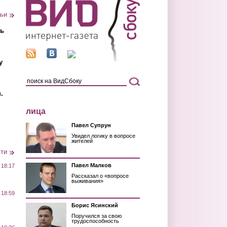
тьи
ть
у
.
лица
Павел Супрун
Увидел логику в вопросе
жителей
сти
Павел Малков
 18:17
Рассказал о «вопросе
выживания»
 18:59
Борис Ясинский
Поручился за свою
трудоспособность