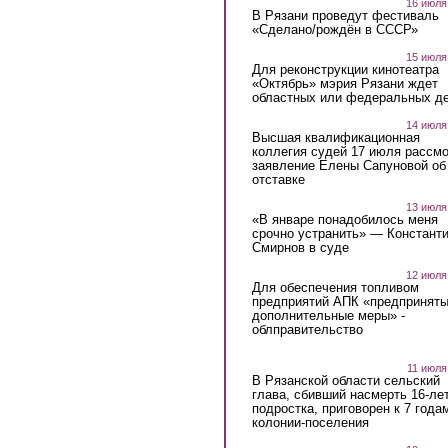
16 июля
В Рязани проведут фестиваль
«Сделано/рождён в СССР»
15 июля
Для реконструкции кинотеатра
«Октябрь» мэрия Рязани ждет
областных или федеральных де
14 июля
Высшая квалификационная
коллегия судей 17 июля рассмо
заявление Елены Сапуновой об
отставке
13 июля
«В январе понадобилось меня
срочно устранить» — Констант
Смирнов в суде
12 июля
Для обеспечения топливом
предприятий АПК «предпринят
дополнительные меры» -
облправительство
11 июля
В Рязанской области сельский
глава, сбивший насмерть 16-ле
подростка, приговорен к 7 года
колонии-поселения