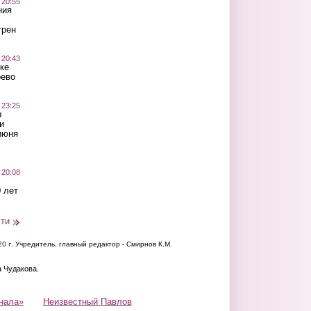
 20:55
ния
трен
 20:43
ке
оево
 23:25
ы
и
июня
 20:08
 лет
сти
20 г.
Учредитель, главный редактор - Смирнов К.М.
а Чудакова.
нала»
Неизвестный Павлов