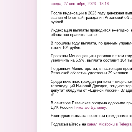
среда, 27 сентября, 2023 - 18:18
После индексации в 2023 году денежная вы
звания «Почетный гражданин Рязанской обла
рублей.
Индексация выплаты проводится ежегодно, 
областное правительство.
В прошлом году выплата, по данным управл
тысяч 104 рубля.
Проектом Минсоцзащиты региона в этом год
увеличить на 5,5%, выплата составит 104 ты
По данным Министерства, в настоящее врем
Рязанской области» удостоены 29 человек.
Среди почетных граждан региона – вице-спи
телеведущий Николай Дроздов, гендиректор
депутат облдумы от «Единой России» Влад
(link is external)
.
В сентябре Рязанская облдума одобрила при
ЦИК России
Николаю Булаеву
.
Ежегодная выплата почетным гражданами в
Подписывайтесь на
канал Vidsboku в Telegr