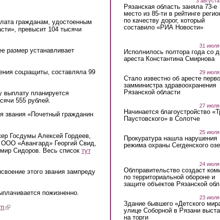
3 августа
Рязанская область заняла 73-е
место из 85-ти в рейтинге регио
по качеству дорог, который
плата гражданам, удостоенным
составило «РИА Новости»
сти», превысит 104 тысячи
31 июля
ее размер устанавливает
Исполнилось полтора года со д
ареста Константина Смирнова
ения соцзащиты, составляла 99
29 июля
Стало известно об аресте перво
замминистра здравоохранения
Рязанской области
у выплату планируется
сячи 555 рублей.
27 июля
Начинается благоустройство «
я звания «Почетный гражданин
Паустовского» в Солотче
25 июля
кер Госдумы Алексей Гордеев,
Прокуратура нашла нарушения
 ООО «Авангард» Георгий Свид,
режима охраны Сегденского озе
имир Сидоров. Весь список
тут
24 июля
Облправительство создаст ком
своение этого звания зампреду
по территориальной обороне и
защите объектов Рязанской обл
ыплачивается пожизненно.
23 июля
Здание бывшего «Детского мир
am
(link is external)
улице Соборной в Рязани выст
на торги