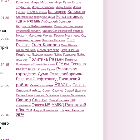
 19:47
Кочетков
Игорь Морозов
Игорь
Игорь Путин
Трубицын
Игорь Туровский
Игорь Яшин
Ирина
Касимов
Канищево
КПРФ Рязань
Кусова
Константиново
Касимовская городская Дума
 21:36
ЛДПР Рязань
Лыбедский бульвар
Людмила Кибальникова
Министерство печати
нег
Рязанской области
Минлесхоз Рязанской области
Михаил Малахов
Михаил Пронин
Мост через Оку
 22:06
Олег
Николай Булаев
Николай Пилюгин
Олег Ковалев
Булеков
Олег Шишов
трит
Ольга Чуляева
Ольга Мишина
Петр Пыленок
Подбелка
Поджоги машин
Пойма Павловки
Пойма
Политика Рязани
Поляны
трех рек
РГУ им. Есенина
Праймериз «Единой России»
 19:15
Рязанская
РМПТС
РНПК
Роман Путин
ин
городская Дума
Рязанский кремль
Рязанский
Рязанский нефтезавод
Рязань
район
Сасово
Рязанский цирк
 23:35
Северный обход
Семен Сазонов
Сергей Дудукин
ы
Сергей Ежов
Сергей Сальников
Сергей Филимонов
Скопин
Солотча
Спас-Клепики
ТРЦ
УМВД Рязанской
Трасса М5
«Премьер»
области
Шаукат Ахметов
Федор Провоторов
ЭРА
 22:16
тнего
м