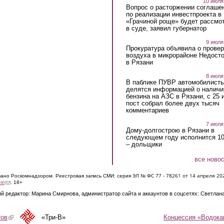
10 июля
Вопрос о расторжении соглаше
по реализации инвестпроекта в
«Грачиной роще» будет рассмо
в суде, заявил губернатор
9 июля
Прокуратура объявила о провер
воздуха в микрорайоне Недост
в Рязани
8 июля
В паблике ПУВР автомобилист
делятся информацией о наличи
бензина на АЗС в Рязани, с 25 
пост собрал более двух тысяч
комментариев
7 июля
Дому-долгострою в Рязани в
следующем году исполнится 10
– дольщики
все ново
ЭЛ № ФС 77 - 7826
1 от 14 апреля 20
овано Роскомнадзором. Реестровая запись СМИ: серия
(link sends e-mail)
om
. 18+
й редактор: Марина Смирнова, администратор сайта и аккаунтов в соцсетях: Светлан
Концессия «Водока
тов
(link is external)
«Три-В»