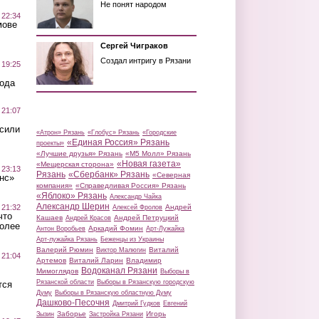
Не понят народом
 22:34
мове
Сергей Чиграков
Создал интригу в Рязани
 19:25
вода
 21:07
осили
«Атрон» Рязань
«Глобус» Рязань
«Городские
«Единая Россия» Рязань
проекты»
«Лучшие друзья» Рязань
«М5 Молл» Рязань
«Новая газета»
«Мещерская сторона»
 23:13
Рязань
«Сбербанк» Рязань
«Северная
нс»
компания»
«Справедливая Россия» Рязань
«Яблоко» Рязань
Александр Чайка
Александр Шерин
 21:32
Андрей
Алексей Фролов
что
Кашаев
Андрей Петруцкий
Андрей Красов
более
Аркадий Фомин
Антон Воробьев
Арт-Лужайка
Арт-лужайка Рязань
Беженцы из Украины
Валерий Рюмин
Виталий
Виктор Малюгин
 21:04
Артемов
Виталий Ларин
Владимир
Водоканал Рязани
Мимоглядов
Выборы в
Рязанской области
Выборы в Рязанскую городскую
тся
Думу
Выборы в Рязанскую областную Думу
Дашково-Песочня
Дмитрий Гудков
Евгений
Заборье
Игорь
Зызин
Застройка Рязани