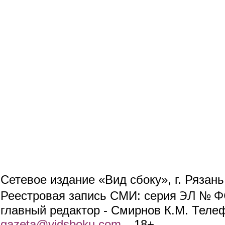
Сетевое издание «Вид сбоку», г. Рязан
ЭЛ № ФС
Реестровая запись СМИ: серия
главный редактор - Смирнов К.М. Телефо
gazeta@vidsboku.com
(link sends e-mail)
. 18+