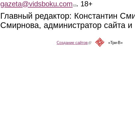
gazeta@vidsboku.com
(link sends e-mail)
. 18+
Главный редактор: Константин См
Смирнова, администратор сайта и 
Создание сайтов
(link is external)
«Три-В»