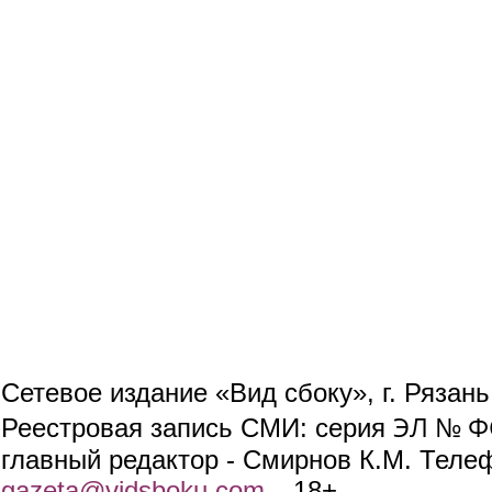
Сетевое издание «Вид сбоку», г. Рязан
ЭЛ № ФС
Реестровая запись СМИ: серия
главный редактор - Смирнов К.М. Телефо
gazeta@vidsboku.com
(link sends e-mail)
. 18+