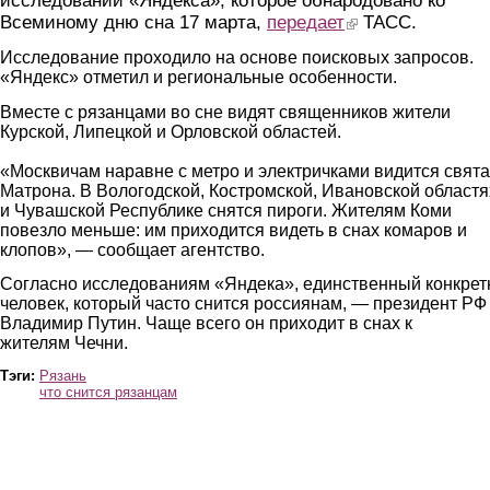
исследовании «Яндекса», которое обнародовано ко
Всеминому дню сна 17 марта,
передает
(link is external)
ТАСС.
Исследование проходило на основе поисковых запросов.
«Яндекс» отметил и региональные особенности.
Вместе с рязанцами во сне видят священников жители
Курской, Липецкой и Орловской областей.
«Москвичам наравне с метро и электричками видится свят
Матрона. В Вологодской, Костромской, Ивановской областя
и Чувашской Республике снятся пироги. Жителям Коми
повезло меньше: им приходится видеть в снах комаров и
клопов», — сообщает агентство.
Согласно исследованиям «Яндека», единственный конкре
человек, который часто снится россиянам, — президент РФ
Владимир Путин. Чаще всего он приходит в снах к
жителям Чечни.
Тэги:
Рязань
что снится рязанцам