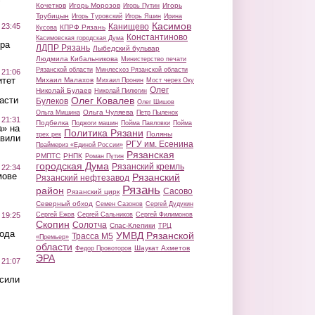
Кочетков
Игорь Морозов
Игорь
Игорь Путин
Трубицын
Игорь Туровский
Игорь Яшин
Ирина
Касимов
Канищево
 23:45
КПРФ Рязань
Кусова
Константиново
Касимовская городская Дума
ра
ЛДПР Рязань
Лыбедский бульвар
Людмила Кибальникова
Министерство печати
Рязанской области
Минлесхоз Рязанской области
 21:06
итет
Михаил Малахов
Михаил Пронин
Мост через Оку
Олег
Николай Булаев
Николай Пилюгин
Олег Ковалев
асти
Булеков
Олег Шишов
Ольга Чуляева
Ольга Мишина
Петр Пыленок
 21:31
Подбелка
Поджоги машин
Пойма Павловки
Пойма
а» на
Политика Рязани
Поляны
трех рек
авили
РГУ им. Есенина
Праймериз «Единой России»
Рязанская
РМПТС
РНПК
Роман Путин
городская Дума
Рязанский кремль
 22:34
мове
Рязанский
Рязанский нефтезавод
Рязань
район
Сасово
Рязанский цирк
Северный обход
Семен Сазонов
Сергей Дудукин
Сергей Ежов
Сергей Сальников
Сергей Филимонов
 19:25
Скопин
Солотча
Спас-Клепики
ТРЦ
вода
УМВД Рязанской
Трасса М5
«Премьер»
области
Шаукат Ахметов
Федор Провоторов
ЭРА
 21:07
осили