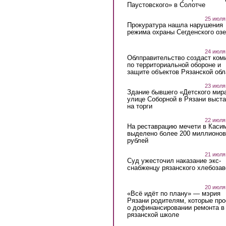
Паустовского» в Солотче
25 июля
Прокуратура нашла нарушения
режима охраны Сегденского озе
24 июля
Облправительство создаст ком
по территориальной обороне и
защите объектов Рязанской обл
23 июля
Здание бывшего «Детского мир
улице Соборной в Рязани выст
на торги
22 июля
На реставрацию мечети в Каси
выделено более 200 миллионов
рублей
21 июля
Суд ужесточил наказание экс-
снабженцу рязанского хлебоза
20 июля
«Всё идёт по плану» — мэрия
Рязани родителям, которые пр
о дофинансировании ремонта в
рязанской школе