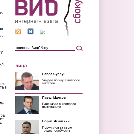
с-
ия
ии
ту
ил,
лица
Павел Супрун
Увидел логику в вопросе
жителей
тке
та в
Павел Малков
ль
Рассказал о «вопросе
выживания»
тра
ет
Борис Ясинский
х
Поручился за свою
трудоспособность