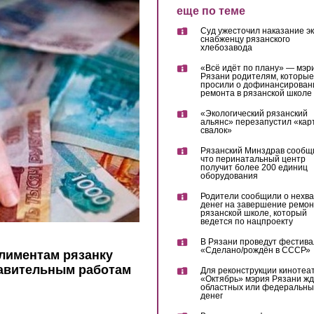
еще по теме
Суд ужесточил наказание эк
снабженцу рязанского
хлебозавода
«Всё идёт по плану» — мэр
Рязани родителям, которые
просили о дофинансирован
ремонта в рязанской школе
«Экологический рязанский
альянс» перезапустил «кар
свалок»
Рязанский Минздрав сообщ
что перинатальный центр
получит более 200 единиц
оборудования
Родители сообщили о нехва
денег на завершение ремон
рязанской школе, который
ведется по нацпроекту
В Рязани проведут фестива
«Сделано/рождён в СССР»
лиментам рязанку
равительным работам
Для реконструкции кинотеа
«Октябрь» мэрия Рязани жд
областных или федеральны
денег