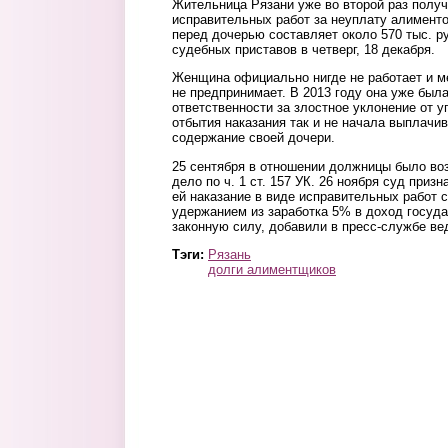
Жительница Рязани уже во второй раз получ
исправительных работ за неуплату алименто
перед дочерью составляет около 570 тыс. р
судебных приставов в четверг, 18 декабря.
Женщина официально нигде не работает и м
не предпринимает. В 2013 году она уже был
ответственности за злостное уклонение от 
отбытия наказания так и не начала выплачи
содержание своей дочери.
25 сентября в отношении должницы было во
дело по ч. 1 ст. 157 УК. 26 ноября суд приз
ей наказание в виде исправительных работ с
удержанием из заработка 5% в доход госуда
законную силу, добавили в пресс-службе ве
Тэги:
Рязань
долги алиментщиков