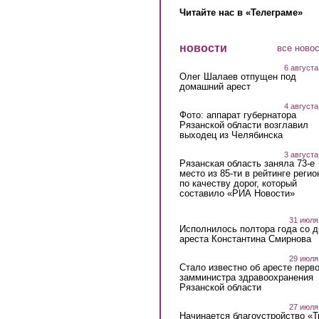
Читайте нас в «Телеграме»
новости
все ново
6 августа
Олег Шалаев отпущен под
домашний арест
4 августа
Фото: аппарат губернатора
Рязанской области возглавил
выходец из Челябинска
3 августа
Рязанская область заняла 73-е
место из 85-ти в рейтинге регио
по качеству дорог, который
составило «РИА Новости»
31 июля
Исполнилось полтора года со д
ареста Константина Смирнова
29 июля
Стало известно об аресте перво
замминистра здравоохранения
Рязанской области
27 июля
Начинается благоустройство «