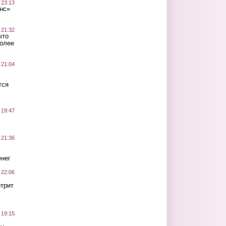
 23:13
нс»
 21:32
что
более
 21:04
тся
 19:47
 21:36
нег
 22:06
трит
 19:15