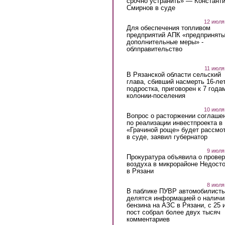
срочно устранить» — Констант
Смирнов в суде
12 июля
Для обеспечения топливом
предприятий АПК «предпринят
дополнительные меры» -
облправительство
11 июля
В Рязанской области сельский
глава, сбивший насмерть 16-ле
подростка, приговорен к 7 года
колонии-поселения
10 июля
Вопрос о расторжении соглаше
по реализации инвестпроекта в
«Грачиной роще» будет рассмо
в суде, заявил губернатор
9 июля
Прокуратура объявила о провер
воздуха в микрорайоне Недост
в Рязани
8 июля
В паблике ПУВР автомобилист
делятся информацией о наличи
бензина на АЗС в Рязани, с 25 
пост собрал более двух тысяч
комментариев