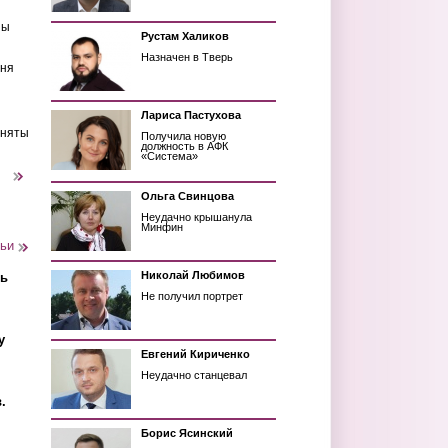
ны
Рустам Халиков
Назначен в Тверь
еня
Лариса Пастухова
иняты
Получила новую
должность в АФК
«Система»
следующая ›
Ольга Свинцова
Неудачно крышанула
Минфин
тьи
Николай Любимов
ть
Не получил портрет
у
Евгений Кириченко
Неудачно станцевал
.
Борис Ясинский