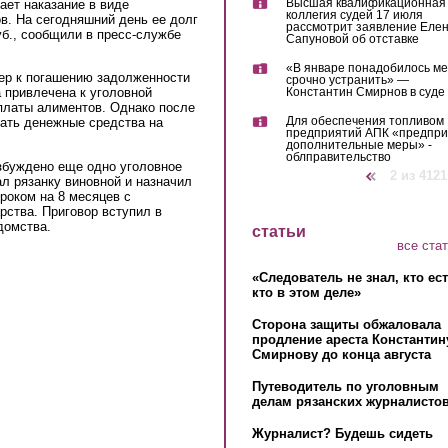
Высшая квалификационная
ает наказание в виде
коллегия судей 17 июля
в. На сегодняшний день ее долг
рассмотрит заявление Еле
уб., сообщили в пресс-службе
Сапуновой об отставке
«В январе понадобилось м
ер к погашению задолженности
срочно устранить» —
Константин Смирнов в суде
а привлечена к уголовной
уплаты алиментов. Однако после
Для обеспечения топливом
вать денежные средства на
предприятий АПК «предпр
дополнительные меры» -
облправительство
збуждено еще одно уголовное
‹ предыдущая
2 из 4121
нал рязанку виновной и назначил
роком на 8 месяцев с
рства. Приговор вступил в
домства.
статьи
все ста
«Следователь не знал, кто ес
кто в этом деле»
Сторона защиты обжаловала
продление ареста Константин
Смирнову до конца августа
Путеводитель по уголовным
делам рязанских журналистов
Журналист? Будешь сидеть