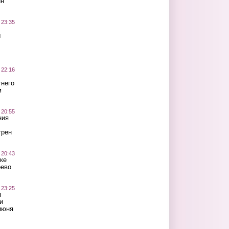
ин
 23:35
ы
 22:16
тнего
м
 20:55
ния
трен
 20:43
ке
оево
 23:25
ы
и
июня