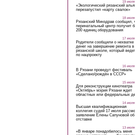
19 июля
«Экологический рязанский алья
перезапустил «карту свалок»
18 июля
Рязанский Минздрав сообщил, 
перинатальный центр получит 
200 единиц оборудования
17 июля
Родители сообщили о нехватке
денег на завершение ремонта в
рязанской школе, который веде
по нацпроекту
16 июля
В Рязани проведут фестиваль
«Сделано/рождён в СССР»
15 июля
Для реконструкции кинотеатра
«Октябрь» мэрия Рязани ждет
областных или федеральных де
14 июля
Высшая квалификационная
коллегия судей 17 июля рассмо
заявление Елены Сапуновой об
отставке
13 июля
«В январе понадобилось меня