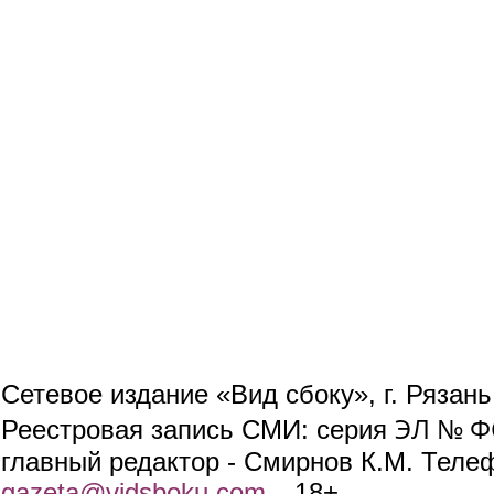
Сетевое издание «Вид сбоку», г. Рязан
ЭЛ № ФС
Реестровая запись СМИ: серия
главный редактор - Смирнов К.М. Телефо
gazeta@vidsboku.com
(link sends e-mail)
. 18+