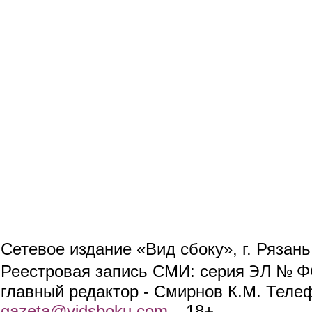
Сетевое издание «Вид сбоку», г. Рязан
ЭЛ № ФС
Реестровая запись СМИ: серия
главный редактор - Смирнов К.М. Телефо
gazeta@vidsboku.com
(link sends e-mail)
. 18+