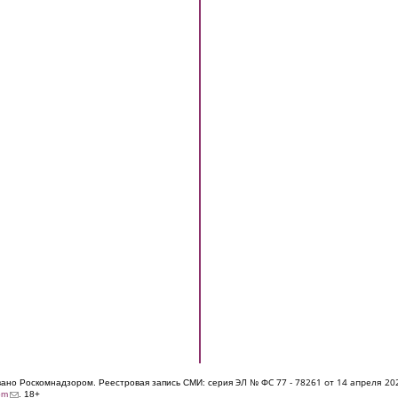
ЭЛ № ФС 77 - 7826
1 от 14 апреля 20
овано Роскомнадзором. Реестровая запись СМИ: серия
(link sends e-mail)
om
. 18+