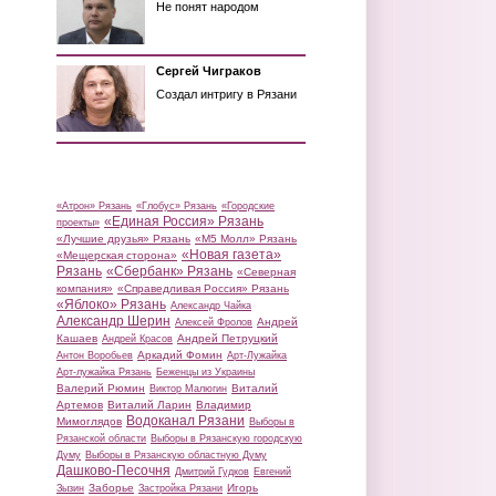
Не понят народом
Сергей Чиграков
Создал интригу в Рязани
«Атрон» Рязань
«Глобус» Рязань
«Городские
«Единая Россия» Рязань
проекты»
«Лучшие друзья» Рязань
«М5 Молл» Рязань
«Новая газета»
«Мещерская сторона»
Рязань
«Сбербанк» Рязань
«Северная
компания»
«Справедливая Россия» Рязань
«Яблоко» Рязань
Александр Чайка
Александр Шерин
Андрей
Алексей Фролов
Кашаев
Андрей Петруцкий
Андрей Красов
Аркадий Фомин
Антон Воробьев
Арт-Лужайка
Арт-лужайка Рязань
Беженцы из Украины
Валерий Рюмин
Виталий
Виктор Малюгин
Артемов
Виталий Ларин
Владимир
Водоканал Рязани
Мимоглядов
Выборы в
Рязанской области
Выборы в Рязанскую городскую
Думу
Выборы в Рязанскую областную Думу
Дашково-Песочня
Дмитрий Гудков
Евгений
Заборье
Игорь
Зызин
Застройка Рязани