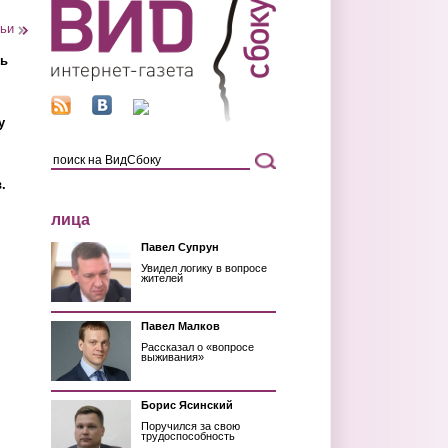
тьи
ть
у
.
лица
Павел Супрун
Увидел логику в вопросе
жителей
Павел Малков
Рассказал о «вопросе
выживания»
Борис Ясинский
Поручился за свою
трудоспособность