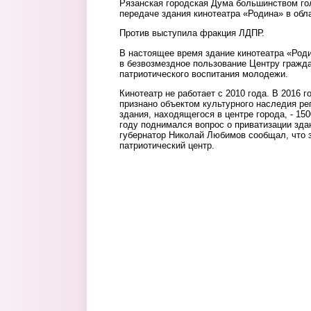
Рязанская городская Дума большинством го
передаче здания кинотеатра «Родина» в обл
Против выступила фракция ЛДПР.
В настоящее время здание кинотеатра «Родин
в безвозмездное пользование Центру гражда
патриотического воспитания молодежи.
Кинотеатр не работает с 2010 года. В 2016 
признано объектом культурного наследия ре
здания, находящегося в центре города, - 15
году поднимался вопрос о приватизации зда
губернатор Николай Любимов сообщал, что з
патриотический центр.