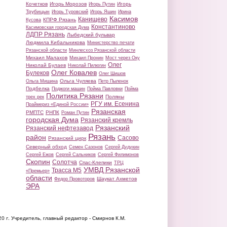
Кочетков
Игорь Морозов
Игорь
Игорь Путин
Трубицын
Игорь Туровский
Игорь Яшин
Ирина
Касимов
Канищево
КПРФ Рязань
Кусова
Константиново
Касимовская городская Дума
ЛДПР Рязань
Лыбедский бульвар
Людмила Кибальникова
Министерство печати
Рязанской области
Минлесхоз Рязанской области
Михаил Малахов
Михаил Пронин
Мост через Оку
Олег
Николай Булаев
Николай Пилюгин
Олег Ковалев
Булеков
Олег Шишов
Ольга Чуляева
Ольга Мишина
Петр Пыленок
Подбелка
Поджоги машин
Пойма Павловки
Пойма
Политика Рязани
Поляны
трех рек
РГУ им. Есенина
Праймериз «Единой России»
Рязанская
РМПТС
РНПК
Роман Путин
городская Дума
Рязанский кремль
Рязанский
Рязанский нефтезавод
Рязань
район
Сасово
Рязанский цирк
Северный обход
Семен Сазонов
Сергей Дудукин
Сергей Ежов
Сергей Сальников
Сергей Филимонов
Скопин
Солотча
Спас-Клепики
ТРЦ
УМВД Рязанской
Трасса М5
«Премьер»
области
Шаукат Ахметов
Федор Провоторов
ЭРА
20 г.
Учредитель, главный редактор - Смирнов К.М.