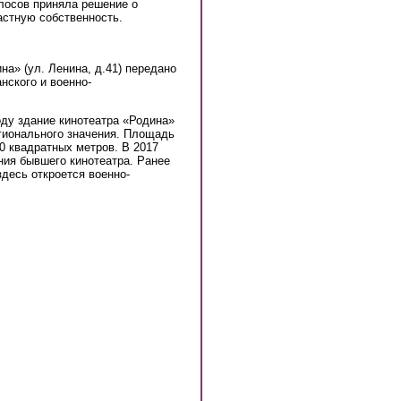
лосов приняла решение о
астную собственность.
а» (ул. Ленина, д.41) передано
нского и военно-
году здание кинотеатра «Родина»
гионального значения. Площадь
00 квадратных метров. В 2017
ния бывшего кинотеатра. Ранее
десь откроется военно-