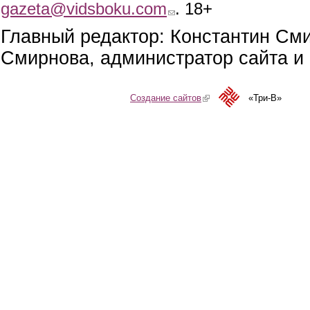
gazeta@vidsboku.com
(link sends e-mail)
. 18+
Главный редактор: Константин См
Смирнова, администратор сайта и 
Создание сайтов
(link is external)
«Три-В»