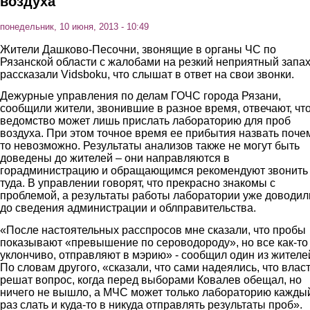
воздуха
понедельник, 10 июня, 2013 - 10:49
Жители Дашково-Песочни, звонящие в органы ЧС по
Рязанской области с жалобами на резкий неприятный запах
рассказали Vidsboku, что слышат в ответ на свои звонки.
Дежурные управления по делам ГОЧС города Рязани,
сообщили жители, звонившие в разное время, отвечают, чт
ведомство может лишь прислать лабораторию для проб
воздуха. При этом точное время ее прибытия назвать поче
то невозможно. Результаты анализов также не могут быть
доведены до жителей – они направляются в
горадминистрацию и обращающимся рекомендуют звонить
туда. В управлении говорят, что прекрасно знакомы с
проблемой, а результаты работы лаборатории уже доводил
до сведения администрации и облправительства.
«После настоятельных расспросов мне сказали, что пробы
показывают «превышение по сероводороду», но все как-то
уклончиво, отправляют в мэрию» - сообщил один из жителе
По словам другого, «сказали, что сами надеялись, что влас
решат вопрос, когда перед выборами Ковалев обещал, но
ничего не вышло, а МЧС может только лабораторию кажды
раз слать и куда-то в никуда отправлять результаты проб».