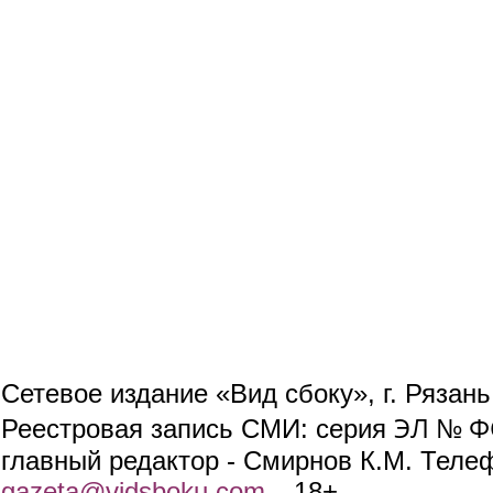
Сетевое издание «Вид сбоку», г. Рязан
ЭЛ № ФС
Реестровая запись СМИ: серия
главный редактор - Смирнов К.М. Телефо
gazeta@vidsboku.com
(link sends e-mail)
. 18+