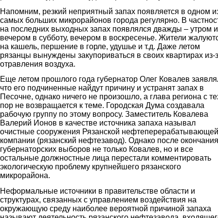
Напомним, резкий неприятный запах появляется в одном и
самых больших микрорайонов города регулярно. В частнос
на последних выходных запах появлялся дважды – утром и
вечером в субботу, вечером в воскресенье. Жители жалуют
на кашель, першение в горле, удушье и т.д. Даже летом
рязанцы вынуждены закупориваться в своих квартирах из-
отравления воздуха.
Еще летом прошлого года губернатор Олег Ковалев заявля
что его подчиненные найдут причину и устранят запах в
Песочне, однако ничего не произошло, а глава региона с те
пор не возвращается к теме. Городская Дума создавала
рабочую группу по этому вопросу. Заместитель Ковалева
Валерий Ионов в качестве источника запаха называл
очистные сооружения Рязанской нефтеперерабатывающе
компании (рязанский нефтезавод). Однако после окончани
губернаторских выборов не только Ковалев, но и все
остальные должностные лица перестали комментировать
экологическую проблему крупнейшего рязанского
микрорайона.
Неформальные источники в правительстве области и
структурах, связанных с управлением воздействия на
окружающую среду наиболее вероятной причиной запаха
называют деятельность рязанского нефтезавода, входящег