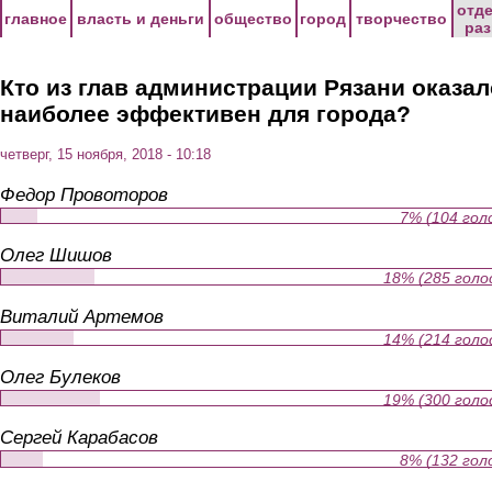
Перейти к основному содержанию
отд
главное
власть и деньги
общество
город
творчество
ра
Кто из глав администрации Рязани оказал
наиболее эффективен для города?
четверг, 15 ноября, 2018 - 10:18
Федор Провоторов
7% (104 гол
Олег Шишов
18% (285 голо
Виталий Артемов
14% (214 голо
Олег Булеков
19% (300 голо
Сергей Карабасов
8% (132 гол