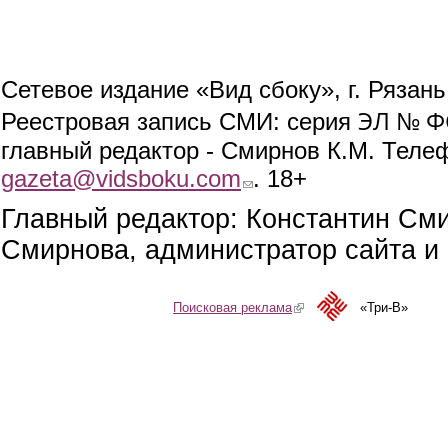
Сетевое издание «Вид сбоку», г. Рязан
ЭЛ № ФС
Реестровая запись СМИ: серия
главный редактор - Смирнов К.М. Телефо
gazeta@vidsboku.com
(link sends e-mail)
. 18+
Главный редактор: Константин См
Смирнова, администратор сайта и 
Поисковая реклама
(link is external)
«Три-В»