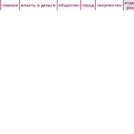
Перейти к основному содержанию
отд
главное
власть и деньги
общество
город
творчество
ра