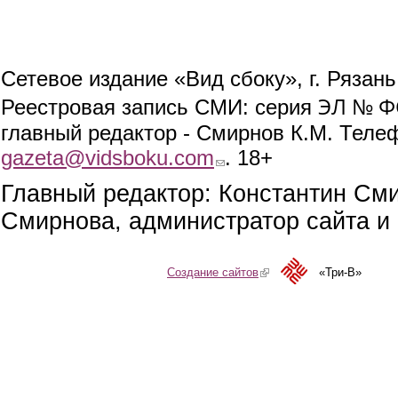
Сетевое издание «Вид сбоку», г. Рязан
ЭЛ № ФС
Реестровая запись СМИ: серия
главный редактор - Смирнов К.М. Телефо
gazeta@vidsboku.com
(link sends e-mail)
. 18+
Главный редактор: Константин См
Смирнова, администратор сайта и 
Создание сайтов
(link is external)
«Три-В»