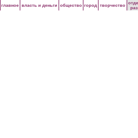
Перейти к основному содержанию
отд
главное
власть и деньги
общество
город
творчество
ра