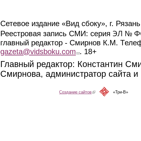
Сетевое издание «Вид сбоку», г. Рязан
ЭЛ № ФС
Реестровая запись СМИ: серия
главный редактор - Смирнов К.М. Телефо
gazeta@vidsboku.com
(link sends e-mail)
. 18+
Главный редактор: Константин См
Смирнова, администратор сайта и 
Создание сайтов
(link is external)
«Три-В»