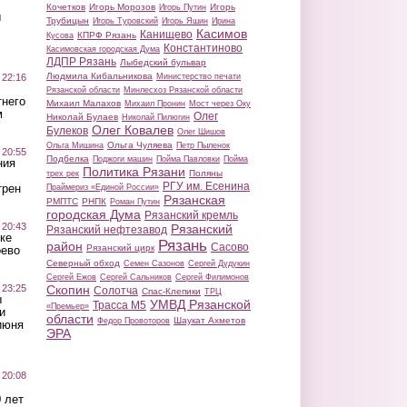
Кочетков
Игорь Морозов
Игорь
Игорь Путин
ы
Трубицын
Игорь Туровский
Игорь Яшин
Ирина
Касимов
Канищево
КПРФ Рязань
Кусова
Константиново
Касимовская городская Дума
ЛДПР Рязань
Лыбедский бульвар
Людмила Кибальникова
 22:16
Министерство печати
Рязанской области
Минлесхоз Рязанской области
тнего
Михаил Малахов
Михаил Пронин
Мост через Оку
м
Олег
Николай Булаев
Николай Пилюгин
Олег Ковалев
Булеков
Олег Шишов
Ольга Чуляева
Ольга Мишина
Петр Пыленок
 20:55
Подбелка
Поджоги машин
Пойма Павловки
Пойма
ния
Политика Рязани
Поляны
трех рек
РГУ им. Есенина
трен
Праймериз «Единой России»
Рязанская
РМПТС
РНПК
Роман Путин
городская Дума
Рязанский кремль
 20:43
Рязанский
Рязанский нефтезавод
ке
Рязань
район
Сасово
Рязанский цирк
оево
Северный обход
Семен Сазонов
Сергей Дудукин
Сергей Ежов
Сергей Сальников
Сергей Филимонов
 23:25
Скопин
Солотча
Спас-Клепики
ТРЦ
ы
УМВД Рязанской
Трасса М5
«Премьер»
и
области
Шаукат Ахметов
Федор Провоторов
июня
ЭРА
 20:08
 лет