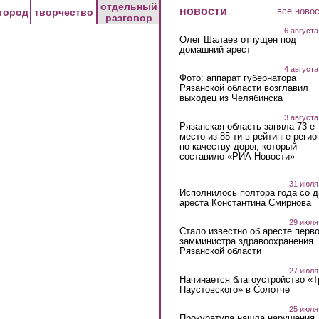
отдельный
новости
все ново
город
творчество
разговор
6 августа
Олег Шалаев отпущен под
домашний арест
4 августа
Фото: аппарат губернатора
Рязанской области возглавил
выходец из Челябинска
3 августа
Рязанская область заняла 73-е
место из 85-ти в рейтинге регио
по качеству дорог, который
составило «РИА Новости»
31 июля
Исполнилось полтора года со д
ареста Константина Смирнова
29 июля
Стало известно об аресте перво
замминистра здравоохранения
Рязанской области
27 июля
Начинается благоустройство «
Паустовского» в Солотче
25 июля
Прокуратура нашла нарушения