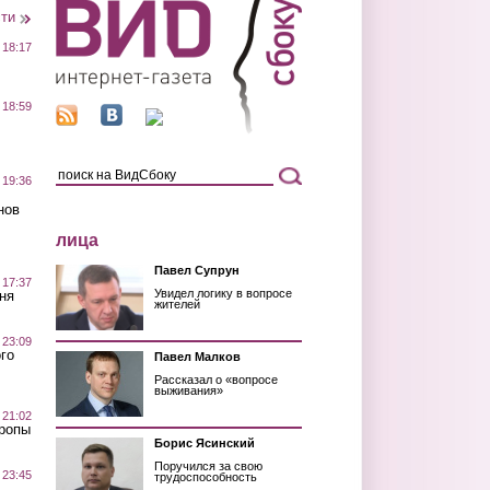
сти
 18:17
 18:59
 19:36
нов
лица
Павел Супрун
 17:37
Увидел логику в вопросе
ня
жителей
 23:09
го
Павел Малков
Рассказал о «вопросе
выживания»
 21:02
Тропы
Борис Ясинский
Поручился за свою
 23:45
трудоспособность