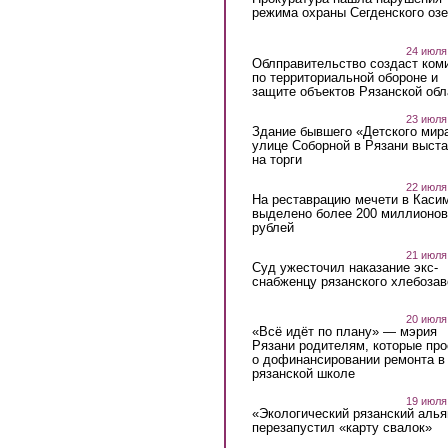
режима охраны Сегденского озе
24 июля
Облправительство создаст ком
по территориальной обороне и
защите объектов Рязанской обл
23 июля
Здание бывшего «Детского мир
улице Соборной в Рязани выст
на торги
22 июля
На реставрацию мечети в Каси
выделено более 200 миллионов
рублей
21 июля
Суд ужесточил наказание экс-
снабженцу рязанского хлебоза
20 июля
«Всё идёт по плану» — мэрия
Рязани родителям, которые пр
о дофинансировании ремонта в
рязанской школе
19 июля
«Экологический рязанский алья
перезапустил «карту свалок»