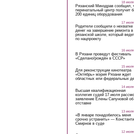
18 июля
Рязанский Минздрав сообщил, 
перинатальный центр получит 
200 единиц оборудования
17 июля
Родители сообщили о нехватке
денег на завершение ремонта в
рязанской школе, который веде
по нацпроекту
16 июля
В Рязани проведут фестиваль
«Сделано/рождён в СССР»
15 июля
Для реконструкции кинотеатра
«Октябрь» мэрия Рязани ждет
областных или федеральных де
14 июля
Высшая квалификационная
коллегия судей 17 июля рассмо
заявление Елены Сапуновой об
отставке
13 июля
«В январе понадобилось меня
срочно устранить» — Констант
Смирнов в суде
12 июля