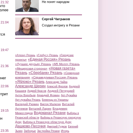
Не понят народом
 21:32
что
более
Сергей Чиграков
 21:04
Создал интригу в Рязани
тся
 19:47
«Атрон» Рязань
«Глобус» Рязань
«Городские
«Единая Россия» Рязань
проекты»
«Лучшие друзья» Рязань
«М5 Молл» Рязань
 21:36
«Новая газета»
«Мещерская сторона»
Рязань
«Сбербанк» Рязань
«Северная
нег
компания»
«Справедливая Россия» Рязань
«Яблоко» Рязань
Александр Чайка
Александр Шерин
 22:06
Андрей
Алексей Фролов
Кашаев
Андрей Петруцкий
Андрей Красов
трит
Аркадий Фомин
Антон Воробьев
Арт-Лужайка
Арт-лужайка Рязань
Беженцы из Украины
Валерий Рюмин
Виталий
Виктор Малюгин
Артемов
Виталий Ларин
Владимир
 19:15
Водоканал Рязани
Мимоглядов
Выборы в
ин
Рязанской области
Выборы в Рязанскую городскую
Думу
Выборы в Рязанскую областную Думу
Дашково-Песочня
Дмитрий Гудков
Евгений
 23:35
Заборье
Игорь
Зызин
Застройка Рязани