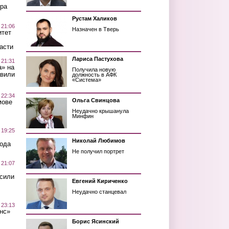
ра
Рустам Халиков
 21:06
Назначен в Тверь
итет
асти
Лариса Пастухова
 21:31
а» на
Получила новую
авили
должность в АФК
«Система»
 22:34
Ольга Свинцова
мове
Неудачно крышанула
Минфин
 19:25
Николай Любимов
вода
Не получил портрет
 21:07
осили
Евгений Кириченко
Неудачно станцевал
 23:13
нс»
Борис Ясинский