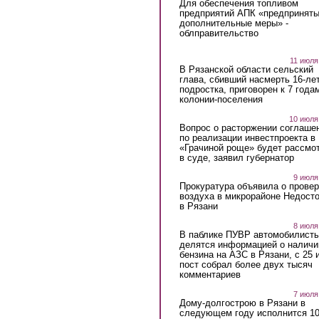
Для обеспечения топливом
предприятий АПК «предпринят
дополнительные меры» -
облправительство
11 июля
В Рязанской области сельский
глава, сбивший насмерть 16-ле
подростка, приговорен к 7 года
колонии-поселения
10 июля
Вопрос о расторжении соглаше
по реализации инвестпроекта в
«Грачиной роще» будет рассмо
в суде, заявил губернатор
9 июля
Прокуратура объявила о провер
воздуха в микрорайоне Недост
в Рязани
8 июля
В паблике ПУВР автомобилист
делятся информацией о наличи
бензина на АЗС в Рязани, с 25 
пост собрал более двух тысяч
комментариев
7 июля
Дому-долгострою в Рязани в
следующем году исполнится 10