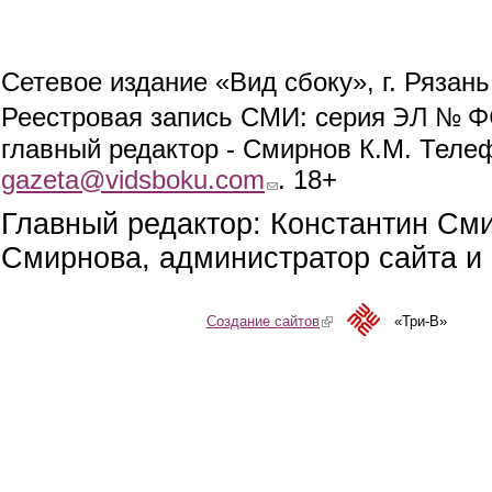
Сетевое издание «Вид сбоку», г. Рязан
ЭЛ № ФС
Реестровая запись СМИ: серия
главный редактор - Смирнов К.М. Телефо
gazeta@vidsboku.com
(link sends e-mail)
. 18+
Главный редактор: Константин См
Смирнова, администратор сайта и 
Создание сайтов
(link is external)
«Три-В»