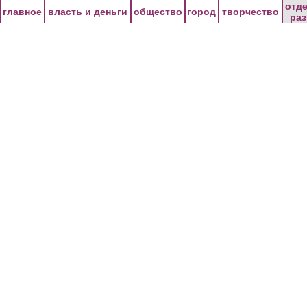
Перейти к основному содержанию
отд
главное
власть и деньги
общество
город
творчество
ра