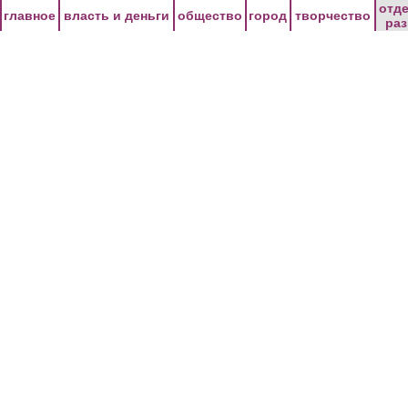
Перейти к основному содержанию
отд
главное
власть и деньги
общество
город
творчество
ра