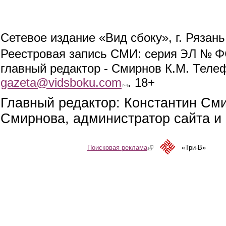
Сетевое издание «Вид сбоку», г. Рязан
ЭЛ № ФС
Реестровая запись СМИ: серия
главный редактор - Смирнов К.М. Телефо
gazeta@vidsboku.com
(link sends e-mail)
. 18+
Главный редактор: Константин См
Смирнова, администратор сайта и 
Поисковая реклама
(link is external)
«Три-В»