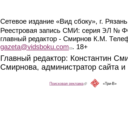
Сетевое издание «Вид сбоку», г. Рязан
ЭЛ № ФС
Реестровая запись СМИ: серия
главный редактор - Смирнов К.М. Телефо
gazeta@vidsboku.com
(link sends e-mail)
. 18+
Главный редактор: Константин См
Смирнова, администратор сайта и 
Поисковая реклама
(link is external)
«Три-В»