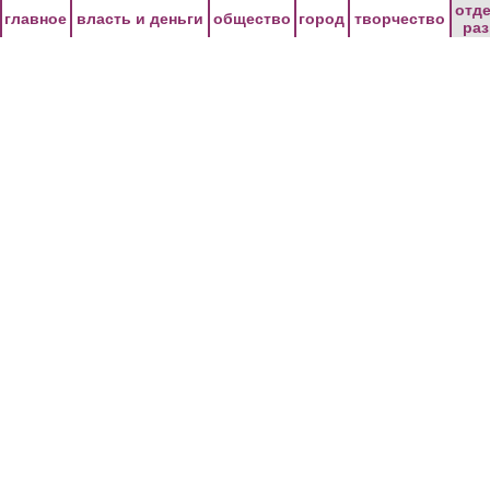
Перейти к основному содержанию
отд
главное
власть и деньги
общество
город
творчество
ра