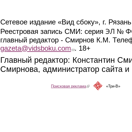
Сетевое издание «Вид сбоку», г. Рязан
ЭЛ № ФС
Реестровая запись СМИ: серия
главный редактор - Смирнов К.М. Телефо
gazeta@vidsboku.com
(link sends e-mail)
. 18+
Главный редактор: Константин См
Смирнова, администратор сайта и 
Поисковая реклама
(link is external)
«Три-В»