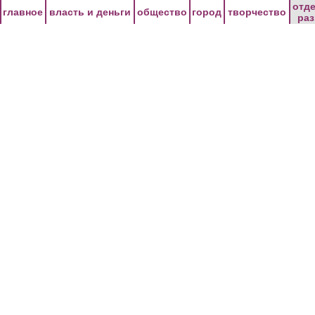
Перейти к основному содержанию
отд
главное
власть и деньги
общество
город
творчество
ра