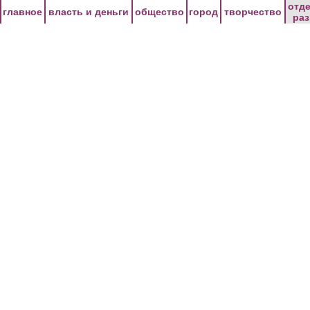
Перейти к основному содержанию
отд
главное
власть и деньги
общество
город
творчество
ра