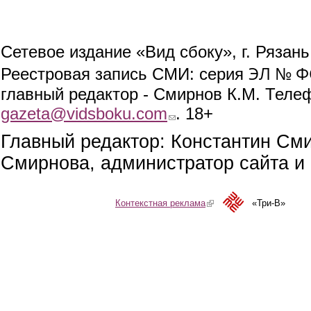
Сетевое издание «Вид сбоку», г. Рязан
ЭЛ № ФС
Реестровая запись СМИ: серия
главный редактор - Смирнов К.М. Телефо
gazeta@vidsboku.com
(link sends e-mail)
. 18+
Главный редактор: Константин См
Смирнова, администратор сайта и 
Контекстная реклама
(link is external)
«Три-В»