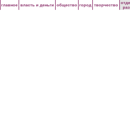
Перейти к основному содержанию
отд
главное
власть и деньги
общество
город
творчество
ра