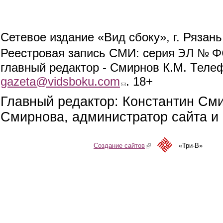
Сетевое издание «Вид сбоку», г. Рязан
ЭЛ № ФС
Реестровая запись СМИ: серия
главный редактор - Смирнов К.М. Телефо
gazeta@vidsboku.com
(link sends e-mail)
. 18+
Главный редактор: Константин См
Смирнова, администратор сайта и 
Создание сайтов
(link is external)
«Три-В»